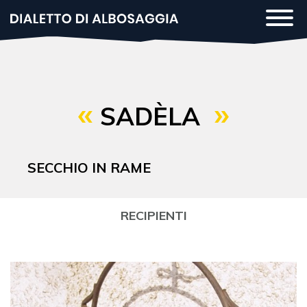
Salta
Togg
al
navi
contenuto
principale
SADÈLA
SECCHIO IN RAME
RECIPIENTI