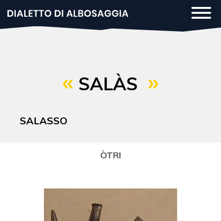
Salta
Togg
al
navi
contenuto
principale
SALÀS
SALASSO
ÒTRI