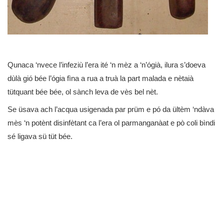
Qunaca ‘nvece l’infeziù l’era ité ‘n mèz a ‘n’ógià, ilura
s’doeva
dùlà gió bée l’ógia fìna a rua a truà la part malada e nètaià
tütquant bée bée,
ol sànch leva de vès bel nèt.
Se üsava ach l’acqua usigenada par prüm e pó da ültèm ‘ndàva
mès ‘n potènt disinfètant ca l’era ol parmanganàat e pò coli bìndi
sé ligava sü tüt bée.