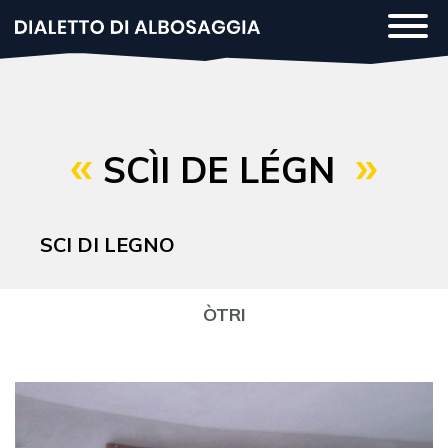
Salta
Togg
al
navi
contenuto
principale
SCÌI DE LÉGN
SCI DI LEGNO
ÒTRI