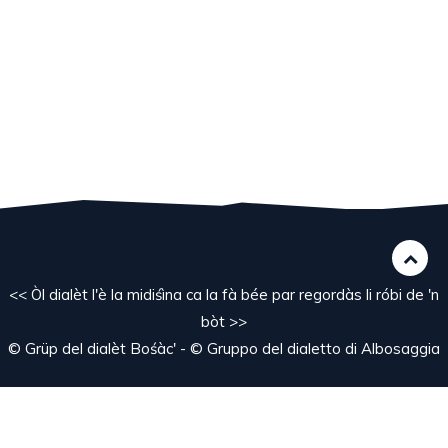
<< Òl dialèt l'è la midiśìna ca la fà bée par regordàs li róbi de 'n
bòt >>
© Grüp del dialèt Bośàc' - © Gruppo del dialetto di Albosaggia