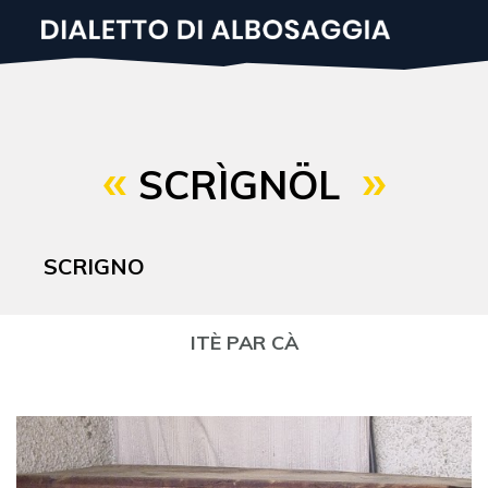
Salta
al
contenuto
principale
SCRÌGNÖL
SCRIGNO
ITÈ PAR CÀ