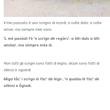
Il mio passato è uno scrigno di ricordi, a volte dolci, a volte
amari, ma sempre miei sono.
'L mè pasàat l'è 'n scrìgn dè regòrc', a òlti duls a òlti
amàar, ma sèmpre mée iè.
Non tutti gli scrigni sono fatti di legno, alcuni sono fatti di
silenzi e sguardi.
Mìga tǜc’ i scrìgn iè fàc' dè légn , 'n quaiüu lè fàc' dè
silènsi e ṍgiadi.