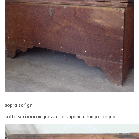
sopra
scrìgn
sotto
scràana
= grossa cassapanca , lungo scrigno.