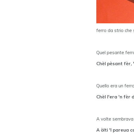
ferro da strio che
Quel pesante ferro
Chèl pèsant fèr, 
Quello era un ferro
Chèl l'era 'n fèr
A volte sembrava c
A òlti 'l pareua 