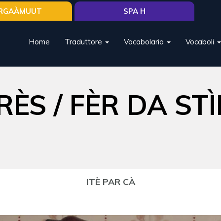
RGAÀMUUT
SPA H
Home
Traduttore
Vocabolario
Vocaboli
ÈS / FÈR DA ST
ITÈ PAR CÀ