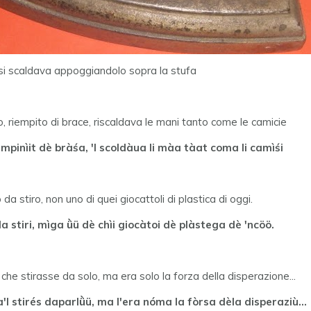
 si scaldava appoggiandolo sopra la stufa
, riempito di brace, riscaldava le mani tanto come le camicie
'mpinìit dè bràśa, 'l scoldàua li màa tàat coma li camìśi
 da stiro, non uno di quei giocattoli di plastica di oggi.
 da stiri, mìga ǜü dè chìi giocàtoi dè plàstega dè 'ncöö.
he stirasse da solo, ma era solo la forza della disperazione...
ca'l stirés daparlǜü, ma l'era nóma la fòrsa dèla disperaziù...