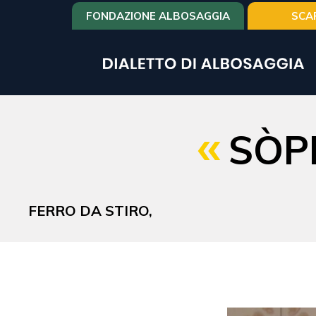
Salta
FONDAZIONE ALBOSAGGIA
SCA
al
contenuto
principale
SÒPR
FERRO DA STIRO,