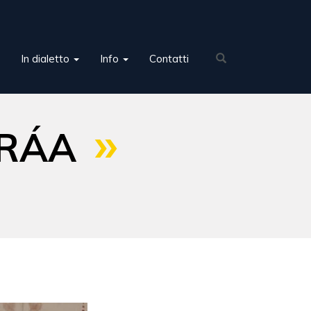
In dialetto
Info
Contatti
ÌRÁA