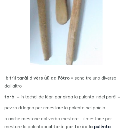
iè trìi tarài divèrs ǜü da l'òtro =
sono tre uno diverso
dall'altro
tarài
= 'n tochèl de lègn par giràa la pulènta 'ndel paröl =
pezzo di legno per rimestare la polenta nel paiolo
o anche mestone dal verbo mestare - il mestone per
mestare la polenta =
ol tarài par taràa la
pulènta