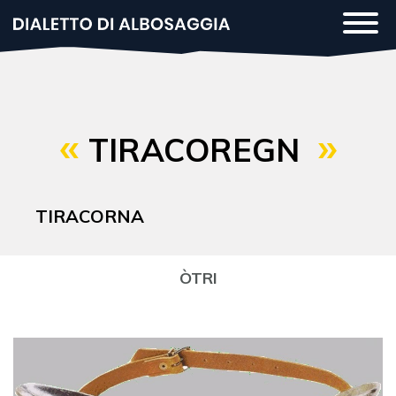
Salta
Togg
al
navi
contenuto
principale
TIRACOREGN
TIRACORNA
ÒTRI