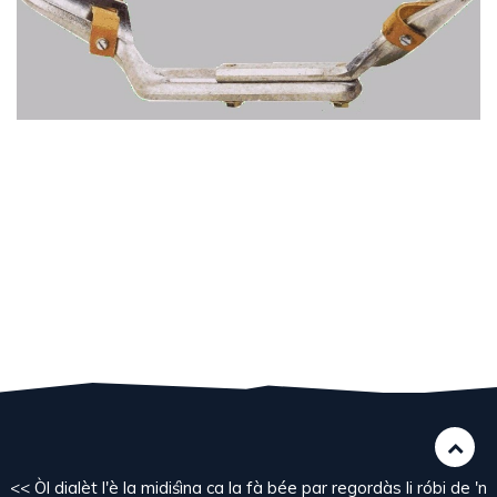
<< Òl dialèt l'è la midiśìna ca la fà bée par regordàs li róbi de 'n