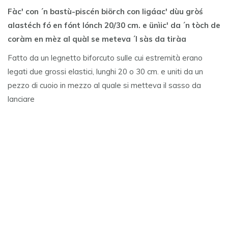
Fàc' con ´n bastù-piscén biörch con ligáac' dùu gròś
alastéch fó en fónt lónch 20/30 cm. e ünìic' da ´n tòch de
coràm en mèz al quàl se meteva ´l sàs da tiràa
Fatto da un legnetto biforcuto sulle cui estremità erano
legati due grossi elastici, lunghi 20 o 30 cm. e uniti da un
pezzo di cuoio in mezzo al quale si metteva il sasso da
lanciare