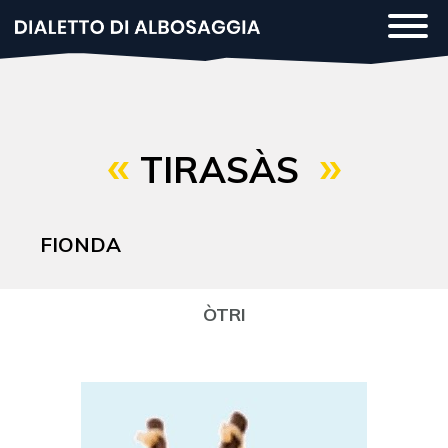
Salta
Togg
al
navi
contenuto
principale
TIRASÀS
FIONDA
ÒTRI