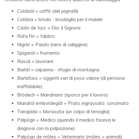
Colobiöl = caffè (del pignatìi)
Colóbia = brodo - brodaglia per il maiale
Caśèr de tücc = Dio, il Signore
Rüfa fèr = fabbro
Nigrèr = Paiolo (nero di caliggine)
Spigaröl = frumento
Rüscà = lavorare
Baitèl = capanna - rifugio di montagna
Barlafüss = oggetti vari di poco valore (di persona
inaffidabile)
Brödech = Mandriano (sporco per il lavoro)
Mandröl embordegàt = Prato ingrassato, concimato
Tanajàda = Morsicata (un colpo di tenaglia)
Palpògn = Medico (quando il medico faceva le
diagnosi con la palpazione)
Palpògn de mòles = Veterinario (mòles = animali)