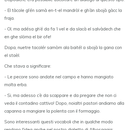
- El tàcole gl’én samà en-t-el mandròl e gh’àn sbojà gàcc la
fraja.
- Ol, ma adésa gh’é da fa ‘l vel e da slacà el salvàdech che
en ghe slöma el bir ofe!
Dopa, nuetre tacolér samòm ala baitél a sbojà la gana con
el staèl.
Che stava a significare:
- Le pecore sono andate nel campo e hanno mangiato
molta erba.
- Si, ma adesso c’è da scappare e da pregare che non ci
veda il contadino cattivo! Dopo, noialtri pastori andiamo alla
capanna a mangiare la polenta con il formaggio.
Sono interessanti questi vocaboli che in qualche modo
rendono l'idea anche nel nostro dialetto di Albosaggia: