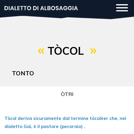
Salta
Togg
al
navi
contenuto
principale
TÒCOL
TONTO
ÒTRI
Tòcol deriva sicuramente dal termine tòcolèer che, nel
dialetto Gaì, è il pastore (pecoraio)
.