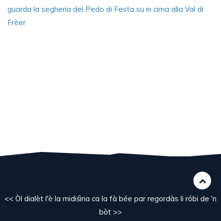
guarda la segheria del Pedo di Festa su in cima alla Val di
Frèer
<< Òl dialèt l'è la midiśìna ca la fà bée par regordàs li róbi de 'n
bòt >>