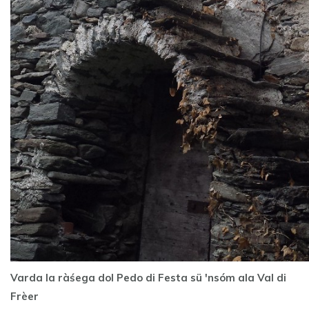
Varda la ràśega dol Pedo di Festa sü 'nsóm ala Val di
Frèer