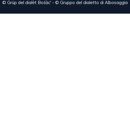
© Grüp del dialèt Bośàc' - © Gruppo del dialetto di Albosaggia