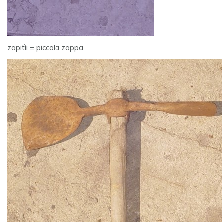
zapitìi = piccola zappa