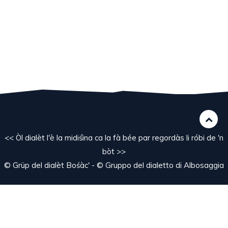
<< Òl dialèt l'è la midiśìna ca la fà bée par regordàs li róbi de 'n
bòt >>
© Grüp del dialèt Bośàc' - © Gruppo del dialetto di Albosaggia