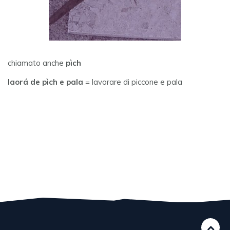
chiamato anche
pìch
laorá de pìch e pala
= lavorare di piccone e pala