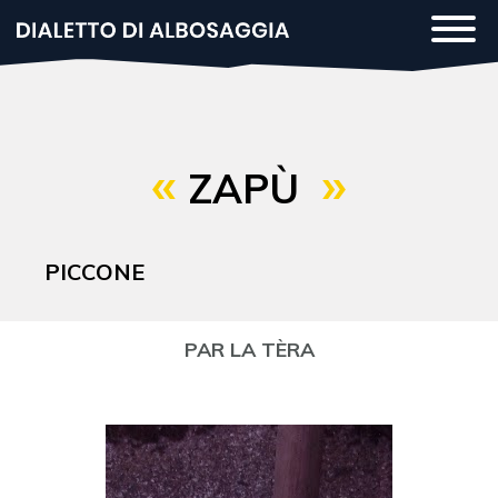
Salta
Togg
al
navi
contenuto
principale
ZAPÙ
PICCONE
PAR LA TÈRA