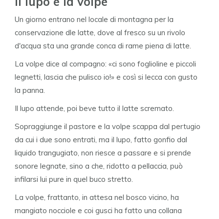
Il lupo e la volpe
Un giorno entrano nel locale di montagna per la
conservazione dle latte, dove al fresco su un rivolo
d'acqua sta una grande conca di rame piena di latte.
La volpe dice al compagno: «ci sono foglioline e piccoli
legnetti, lascia che pulisco io!» e così si lecca con gusto
la panna.
Il lupo attende, poi beve tutto il latte scremato.
Sopraggiunge il pastore e la volpe scappa dal pertugio
da cui i due sono entrati, ma il lupo, fatto gonfio dal
liquido trangugiato, non riesce a passare e si prende
sonore legnate, sino a che, ridotto a pellaccia, può
infilarsi lui pure in quel buco stretto.
La volpe, frattanto, in attesa nel bosco vicino, ha
mangiato nocciole e coi gusci ha fatto una collana