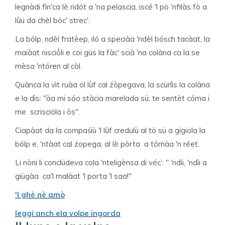
legnàdi fìn'ca lè ridót a 'na pelascia, iscé 'l pö 'nfilàs fò a
lǜü da chèl böc' strec'.
La bólp, ndèl fratèep, iló a speciàa 'ndèl bósch tacàat, la
maiàat nisciṍli e coi güs la fàc' scià 'na colàna ca la se
mèsa 'ntóren al còl.
Quànca la vìt ruàa ol lǜf cal źòpegava, la scürlìs la colàna
e la dìs: "àa mi sóo stàcia marelada sü; te sentèt cóma i
me scrisciöla i òs".
Ciapàat da la compaśiù 'l lǜf credulù al tö sü a gigiola la
bólp e, 'ntàat cal źopega, al lè pòrta a tórnàa 'n réet.
Li nòni li conclüdeva cola 'nteligènsa di véc’: " 'ndìi, 'ndìi a
giügàa ca'l malàat 'l porta 'l saa!"
'l ghè nè amò
leggi anch ela volpe ingorda