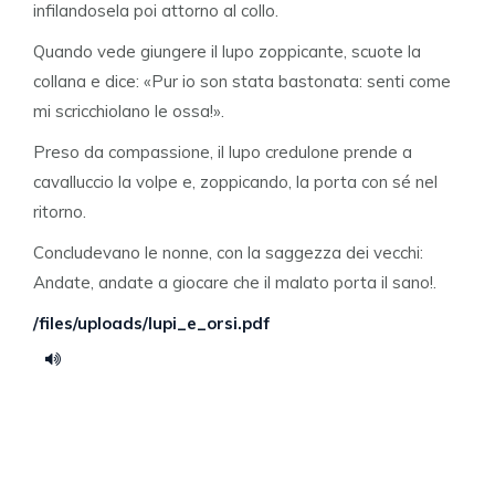
infilandosela poi attorno al collo.
Quando vede giungere il lupo zoppicante, scuote la
collana e dice: «Pur io son stata bastonata: senti come
mi scricchiolano le ossa!».
Preso da compassione, il lupo credulone prende a
cavalluccio la volpe e, zoppicando, la porta con sé nel
ritorno.
Concludevano le nonne, con la saggezza dei vecchi:
Andate, andate a giocare che il malato porta il sano!.
/files/uploads/lupi_e_orsi.pdf