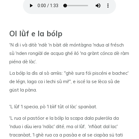
Ol lǜf e la bólp
'N dì i và ditè 'ndè 'n bàit dè móntàgna 'ndua al frésch
sǜ 'nden rongiàl de acqua ghé iló 'na grànt cónca dè ràm
piéna dè làc’.
La bólp la dìs al sò amìis: "ghè sura fói piscéni e bachec'
de légn, laga ca i lechi sǜ mi!", e iscé la se lèca sǜ de
güst la pàna.
'L lǜf 'l specia, pò 'l bìif tǜt ol làc’ spanàat.
'L rua ol pastóor e la bólp la scapa dala puleröla da
'ndua i dùu iera 'ndàc' dité, ma ol lǜf, 'nfiàat dal lac'
tracanàat, 'l ghè rua ca a pasàa e al se ciapàa sü tati