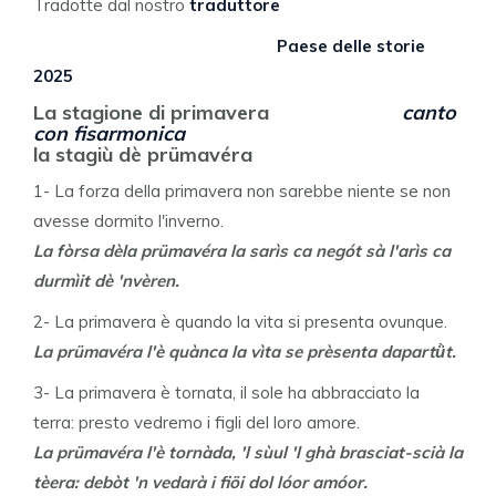
Tradotte dal nostro
traduttore
Paese delle storie
2025
La stagione di primavera
canto
con fisarmonica
la stagiù dè prümavéra
1- La forza della primavera non sarebbe niente se non
avesse dormito l'inverno.
La fòrsa dèla prümavéra la sarìs ca negót sà l'arìs ca
durmìit dè 'nvèren.
2- La primavera è quando la vita si presenta ovunque.
La prümavéra l'è quànca la vìta se prèsenta dapartǜt.
3- La primavera è tornata, il sole ha abbracciato la
terra: presto vedremo i figli del loro amore.
La prümavéra l'è tornàda, 'l sùul 'l ghà brasciat-scià la
tèera: debòt 'n vedarà i fiöi dol lóor amóor.