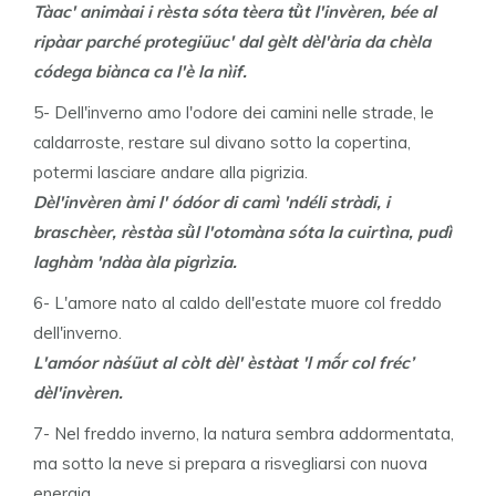
Tàac' animàai i rèsta sóta tèera tǜt l'invèren, bée al
ripàar parché protegiüuc' dal gèlt dèl'ària da chèla
códega biànca ca l'è la nìif.
5- Dell'inverno amo l'odore dei camini nelle strade, le
caldarroste, restare sul divano sotto la copertina,
potermi lasciare andare alla pigrizia.
Dèl'invèren àmi l' ódóor di camì 'ndéli stràdi, i
braschèer, rèstàa sǜl l'otomàna sóta la cuirtìna, pudì
laghàm 'ndàa àla pigrìzia.
6- L'amore nato al caldo dell'estate muore col freddo
dell'inverno.
L'amóor nàśüut al còlt dèl' èstàat 'l mṍr col fréc’
dèl'invèren.
7- Nel freddo inverno, la natura sembra addormentata,
ma sotto la neve si prepara a risvegliarsi con nuova
energia.