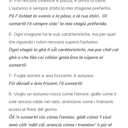
5- Poi l'estate svanisce e passa, e arriva ottobre.
L'autunno è sempre stata la mia stagione preferita.
Pò l' èstàat la svanìs e la pàsa, e al rua ótóri. Ol
somartìi l'è sèmpre stàc' la mia stagiù prèferida.
6- Ogni stagione ha le sue caratteristiche, ma per quel
che riguarda i colori nessuna supera l'autunno.
Ògni stagiù la ghà li sṍi caràteristichi, ma par chèl cal
ghà a che fàa coi cólóor gnàa ǜna la süpera ol
somartìi
7- Foglie dorate e aria frizzante, è autunno.
Fói dòradi e ària frìzant,
l'è somartìi.
8- Voglio un autunno rosso come l'amore, giallo come il
sole ancora caldo nel cielo, arancione come i tramonti
accesi al finire del giorno.
Õli 'n somartìi rós cóma l'amóor, giàlt cóma 'l sùul
amò còlt 'ndèl cél, aranciù cóma i tramónc' ò pìz al