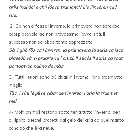
grìis 'ndi ṍc’ e chìi lónch tramónc'? L'è l'invèren ca'l
rua.
2- Se non ci fosse l'inverno, la primavera non sarebbe
così piacevole: se non provassimo l'avversità, il
successo non sarebbe tanto apprezzato.
Sà 'l ghè fös ca l'invèren, la prümavéra la sarìs ca iscé
piaseól: sà 'n pruarìs ca i crǜzi, 'l sücés 'l sarìs ca taat
portàat-èn palmo de màa.
3- Tutti i suoni sono più chiari in inverno; l'aria trasmette
meglio.
Tǜc’ i sùu iè pǜsé ciàar den'nvèren; l'ària la trasmèt
méi.
4- Molti animali restano sotto terra tutto l'inverno, ben
al riparo, perché protetti dal gelo dell'aria da quel manto
candido che è la neve.