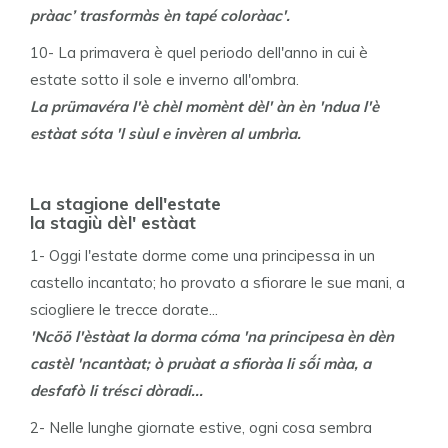
pràac’ trasformàs èn tapé coloràac'.
10- La primavera è quel periodo dell'anno in cui è
estate sotto il sole e inverno all'ombra.
La prümavéra l'è chèl momènt dèl' àn èn 'ndua l'è
estàat sóta 'l sùul e invèren al umbrìa.
La stagione dell'estate
la stagiù dèl' estàat
1- Oggi l'estate dorme come una principessa in un
castello incantato; ho provato a sfiorare le sue mani, a
sciogliere le trecce dorate...
'Ncöö l'èstàat la dorma cóma 'na principesa èn dèn
castèl 'ncantàat; ò pruàat a sfioràa li sṍi màa, a
desfafò li trésci dòradi...
2- Nelle lunghe giornate estive, ogni cosa sembra