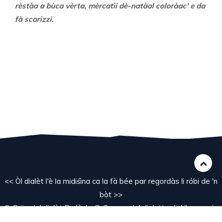
rèstàa a bùca vèrta, mèrcatìi dè-natàal coloràac' e da
fà scarizzi.
<< Òl dialèt l'è la midiśìna ca la fà bée par regordàs li róbi de 'n
bòt >>
© Grüp del dialèt Bośàc' - © Gruppo del dialetto di Albosaggia