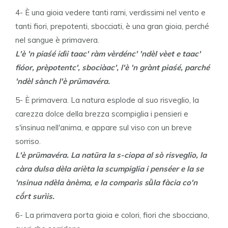
4- È una gioia vedere tanti rami, verdissimi nel vento e
tanti fiori, prepotenti, sbocciati, è una gran gioia, perché
nel sangue è primavera.
L'è 'n piaśé idìi taac' ràm vèrdénc' 'ndèl vèet e taac'
fióor, prèpotentc', sbociàac', l'è 'n grànt piaśé, parché
'ndèl sànch l'è prümavéra.
5- È primavera. La natura esplode al suo risveglio, la
carezza dolce della brezza scompiglia i pensieri e
s'insinua nell'anima, e appare sul viso con un breve
sorriso.
L'è prümavéra. La natüra la s-ciopa al sò risveglio, la
càra dulsa dèla arièta la scumpiglia i penséer e la se
'nsinua ndèla ànèma, e la comparìs sǜla fàcia co'n
cṍrt surìis.
6- La primavera porta gioia e colori, fiori che sbocciano,