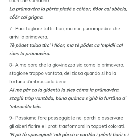
cuori che sorridono.
La prümavéra la pòrta piaśé e cólóor, fióor cai sbòcia,
cṍör cai grìgna.
7- Puoi tagliare tutti i fiori, ma non puoi impedire che
arrivi la primavera.
Tè pödet taiàa tǜc’ i fióor, ma tè pödet ca 'mpidìi cal
rùes la prümavéra.
8- A me pare che la giovinezza sia come la primavera,
stagione troppo vantata, deliziosa quando si ha la
fortuna d'imbroccarla bene
Al mè pàr ca la gióentù la sìes cóma la prümavéra,
stagiù tròp vantàda, bùna quànca s'ghà la furtǜna d'
'mbrocàla bée.
9- Possiamo fare passeggiate nei parchi e osservare
gli alberi fiorire e i prati trasformarsi in tappeti colorati.
'N pö fà spasegiadi 'ndi pàrch e vardàa i piànti fiurìi e i