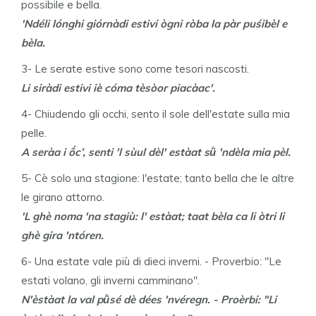
possibile e bella.
'Ndéli lónghi giórnàdi estivi ògni ròba la pàr puśibèl e
bèla.
3- Le serate estive sono come tesori nascosti.
Li siràdi estivi iè cóma tèsòor piacàac'.
4- Chiudendo gli occhi, sento il sole dell'estate sulla mia
pelle.
A seràa i ṍc’, senti 'l sùul dèl' estàat sǜ 'ndèla mia pèl.
5- Cè solo una stagione: l'estate; tanto bella che le altre
le girano attorno.
'L ghè noma 'na stagiù: l' estàat; taat bèla ca li òtri li
ghè gira 'ntóren.
6- Una estate vale più di dieci inverni. - Proverbio: "Le
estati volano, gli inverni camminano".
N'èstàat la val pǜsé dè dées 'nvéregn. - Proèrbi: "Li