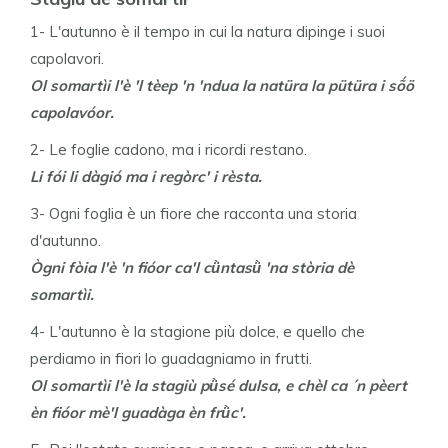
1- L'autunno è il tempo in cui la natura dipinge i suoi
capolavori.
Ol somartìi l'è 'l tèep 'n 'ndua la natüra la pütüra i sṍö
capolavóor.
2- Le foglie cadono, ma i ricordi restano.
Li fói li dàgió ma i regòrc' i rèsta.
3- Ogni foglia è un fiore che racconta una storia
d'autunno.
Ògni fòia l'è 'n fióor ca'l cǜntasǜ 'na stòria dè
somartìi.
4- L'autunno è la stagione più dolce, e quello che
perdiamo in fiori lo guadagniamo in frutti.
Ol somartìi l'è la stagiù pǜsé dulsa, e chèl ca ´n pèert
èn fióor mè'l guadàga èn frǜc'.