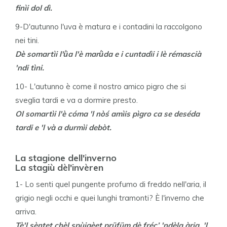
finìi dol dì.
9-D'autunno l'uva è matura e i contadini la raccolgono
nei tini.
Dè somartìi l'ǜa l'è marǜda e i cuntadìi i lè rémascià
'ndi tìni.
10- L'autunno è come il nostro amico pigro che si
sveglia tardi e va a dormire presto.
Ol somartìi l'è cóma 'l nòś amìis pìgro ca se deséda
tardi e 'l và a durmìi debòt.
La stagione dell'inverno
La stagiù dèl'invèren
1- Lo senti quel pungente profumo di freddo nell'aria, il
grigio negli occhi e quei lunghi tramonti? È l'inverno che
arriva.
Tè'l sèntet chèl spùigèet prüfüm dè fréc’ 'ndèla ària, 'l