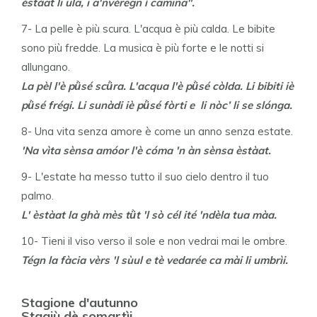
èstàat li ula, i a'nvèregn ì camina".
7- La pelle è più scura. L'acqua è più calda. Le bibite
sono più fredde. La musica è più forte e le notti si
allungano.
La pèl l'è pǜsé scǜra. L'acqua l'è pǜsé còlda. Li bibiti iè
pǜsé frégi. Li sunàdi iè pǜsé fòrti e li nòc’ li se slónga.
8- Una vita senza amore è come un anno senza estate.
'Na vìta sènsa amóor l'è cóma 'n àn sènsa èstàat.
9- L'estate ha messo tutto il suo cielo dentro il tuo
palmo.
L' èstàat la ghà mès tǜt 'l sò cél ité 'ndèla tua màa.
10- Tieni il viso verso il sole e non vedrai mai le ombre.
Tégn la fàcia vèrs 'l sùul e tè vedarée ca mài li umbrìi.
Stagione d'autunno
Stagiù dè somartìi