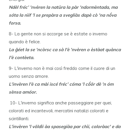
Ndèl fréc’ 'nvèren la natüra la pàr 'ndormèntada, ma
sóta la nìif 'l se prepàra a svegliàs dapè cò 'na nṍva
forsa.
8- La gente non si accorge se è estate o inverno
quando è felice.
La ğéet la se 'ncòrsc ca sà l'è 'nvèren o èstàat quànca
l'è contèeta.
9- L'inverno non è mai così freddo come il cuore di un
uomo senza amore.
L'invèren l'è ca mài iscé fréc’ cóma 'l cṍör dè 'n óm
sènsa amóor.
10- L'inverno significa anche passeggiare per quei,
colorati ed incantevoli, mercatini natalizi colorati e
scintillanti.
L'invèren 'l völdìi àa spasegiàa par chìi, coloràac' e da