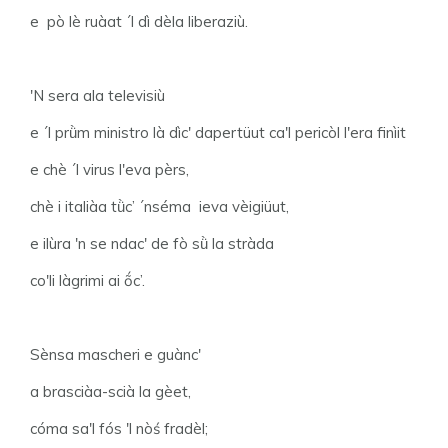
e pò lè ruàat ´l dì dèla liberaziù.
'N sera ala televisiù
e ´l prǜm ministro là dìc' dapertüut ca'l pericòl l'era finìit
e chè ´l virus l'eva pèrs,
chè i italiàa tǜc’ ´nséma ieva vèigiüut,
e ilùra 'n se ndac' de fò sǜ la stràda
co'li làgrimi ai ṍc’.
Sènsa mascheri e guànc'
a brasciàa-scià la gèet,
cóma sa'l fós 'l nòś fradèl;