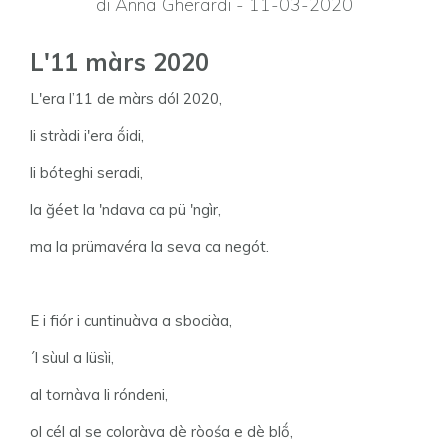
di Anna Gherardi - 11-03-2020
L'11 màrs 2020
L'era l’11 de màrs dól 2020,
li stràdi i'era ṍidi,
li bóteghi seradi,
la ğéet la 'ndava ca pü 'ngìr,
ma la prümavéra la seva ca negót.
E i fiór i cuntinuàva a sbociàa,
´l sùul a lüsìi,
al tornàva li róndeni,
ol cél al se coloràva dè ròośa e dè blṍ,