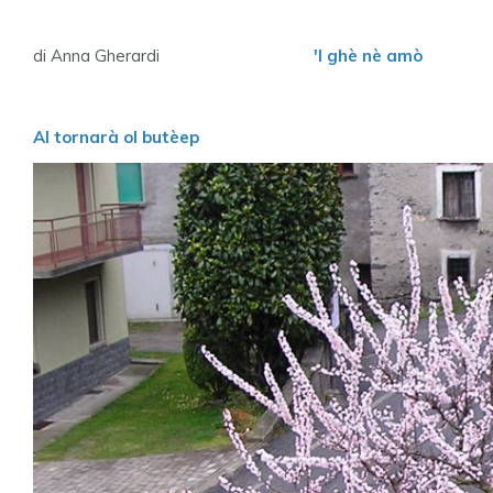
di Anna Gherardi
'l ghè nè amò
Al tornarà ol butèep