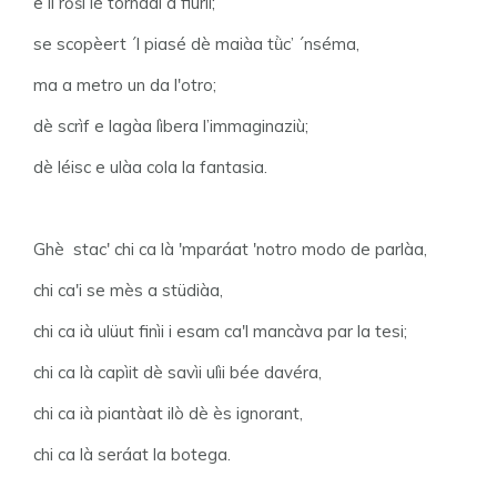
e li rṍśi iè tornadi a fiurìi;
se scopèert ´l piasé dè maiàa tǜc’ ´nséma,
ma a metro un da l'otro;
dè scrìf e lagàa lìbera l’immaginaziù;
dè léisc e ulàa cola la fantasia.
Ghè stac' chi ca là 'mparáat 'notro modo de parlàa,
chi ca'i se mès a stüdiàa,
chi ca ià ulüut finìi i esam ca'l mancàva par la tesi;
chi ca là capìit dè savìi ulìi bée davéra,
chi ca ià piantàat ilò dè ès ignorant,
chi ca là seráat la botega.