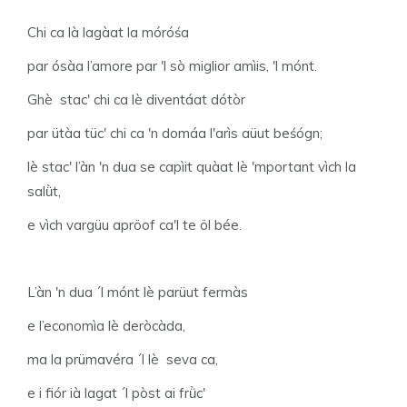
Chi ca là lagàat la móróśa
par ósàa l’amore par 'l sò miglior amìis, 'l mónt.
Ghè stac' chi ca lè diventáat dótòr
par ütàa tüc' chi ca 'n domáa l'arìs aüut beśógn;
lè stac' l’àn 'n dua se capìit quàat lè 'mportant vìch la
salǜt,
e vìch vargüu apröof ca'l te öl bée.
L’àn 'n dua ´l mónt lè parüut fermàs
e l’economìa lè deròcàda,
ma la prümavéra ´l lè seva ca,
e i fiór ià lagat ´l pòst ai frǜc'