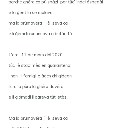
parché ghéra ca pǜ spàzi par tǜc’ ´ndei óspedài
e la ğéet la se malava,
ma la prümavéra ´l lè seva ca
e li ğèmi li cuntinuàva a bütàa fò.
L'era l’11 de màrs dól 2020,
tǜc’ iè stàc' mès en quarantena;
i nòni, li famigli e àach chi gióegn,
ilùra la pùra la ghéra davéra,
e li giórnàdi li pareva tǜti stèsi.
Ma la prümavéra ´l lè seva ca,