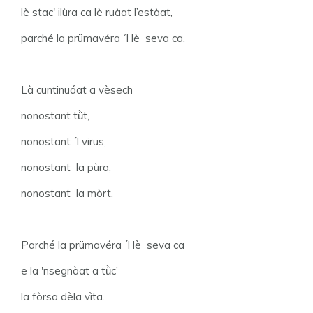
lè stac' ilùra ca lè ruàat l’estàat,
parché la prümavéra ´l lè seva ca.
Là cuntinuáat a vèsech
nonostant tǜt,
nonostant ´l virus,
nonostant la pùra,
nonostant la mòrt.
Parché la prümavéra ´l lè seva ca
e la 'nsegnàat a tǜc’
la fòrsa dèla vìta.