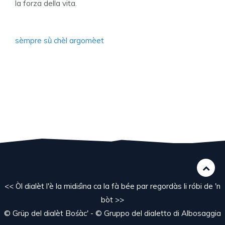
la forza della vita.
sèmpre sǜ chèl argomèet
<< Òl dialèt l'è la midiśìna ca la fà bée par regordàs li róbi de 'n
bòt >>
© Grüp del dialèt Bośàc' - © Gruppo del dialetto di Albosaggia