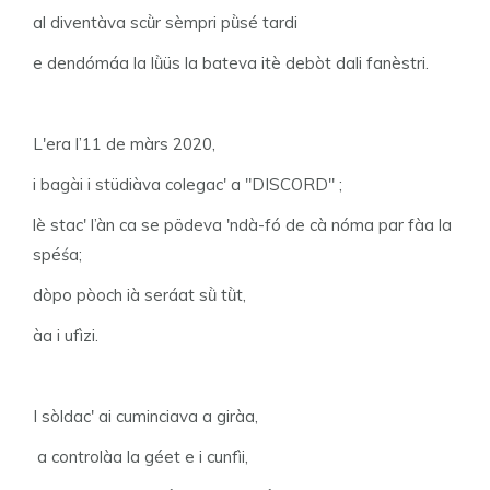
al diventàva scǜr sèmpri pǜsé tardi
e dendómáa la lǜüs la bateva itè debòt dali fanèstri.
L'era l’11 de màrs 2020,
i bagài i stüdiàva colegac' a "DISCORD" ;
lè stac' l’àn ca se pödeva 'ndà-fó de cà nóma par fàa la
spéśa;
dòpo pòoch ià seráat sǜ tǜt,
àa i ufìzi.
I sòldac' ai cuminciava a giràa,
a controlàa la géet e i cunfìi,