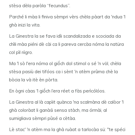
stèsa dèla paròla “fecundus”.
Parché li màa li finiva sèmpri vèrs chèla pàart da 'ndua 'l
ghà inizi la vita.
La Ginestra la se fava idìi scandalizada e scociada da
chìli màa piéni dè cài ca li pareva cercàa nóma la natüra
col pìl nìgro.
Ma 'l sò l'era nóma ol giṍch dol stimol o sé 'n völ, chèla
stèsa pasiù dei tifóos ca i sènt 'n atèm prǜma chè la
bòcia la và itè èn pòrta.
En ògni càas 'l giṍch l’era réet a fàs perìcólóos.
La Ginestra al là capìit quànca 'na scalmàna dè calòor 'l
ghà coloràat li ganàśi sensa stàch, ma órmài, al
sumigliava sèmpri pǜsé a cètàa.
Lè stac' 'n atèm ma la ghà ruàat a tarlocàa sü: "te spéci