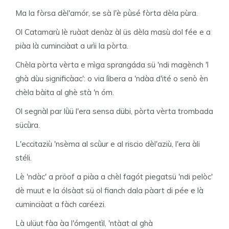
Ma la fòrsa dèl'amór, se sà l'è pǜsé fòrta dèla pùra.
Ol Catamarù lè ruàat denàz àl üs dèla masù dol fée e a
piàa là cuminciàat a urìi la pòrta.
Chèla pòrta vèrta e mìga sprangáda sü 'ndi magènch 'l
ghà dùu significàac': o via lìbera a 'ndàa d'ité o senò èn
chèla bàita al ghè stà 'n óm.
Ol segnàl par lǜü l'era sensa dübi, pòrta vèrta trombada
sücǜra.
L'eccitaziù 'nsèma al scǜur e al riscio dèl'aziù, l'era àli
stéli.
Lè 'ndàc' a pröof a piàa a chèl fagót piegatsü 'ndi pelòc'
dè muut e la ólsàat sü ol fianch dala pàart di pée e là
cuminciàat a fàch caréezi.
Là ulüut fàa àa l'ómgentìl, 'ntàat al ghà