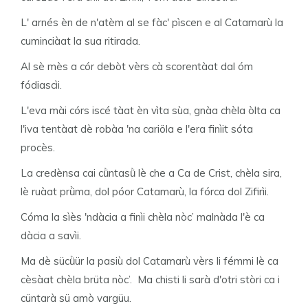
L' arnés èn de n'atèm al se fàc' pìscen e al Catamarù la
cuminciàat la sua ritirada.
Al sè mès a cór debòt vèrs cà scorentàat dal óm
fódiascìi.
L'eva mài córs iscé tàat èn vìta sùa, gnàa chèla òlta ca
l'iva tentàat dè robàa 'na cariöla e l'era finìit sóta
procès.
La credènsa cai cǜntasǜ lè che a Ca de Crist, chèla sira,
lè ruàat prǜma, dol póor Catamarù, la fórca dol Zifirìi.
Cóma la sìès 'ndàcia a finìi chèla nòc’ malnàda l'è ca
dàcia a savìi.
Ma dè sücǜür la pasiù dol Catamarù vèrs li fémmi lè ca
cèsàat chèla brüta nòc’. Ma chisti li sarà d'otri stòri ca i
cüntarà sü amò vargüu.