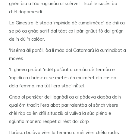
ghée òia a fàa ragiunàa ol scèrvel. Iscé le sucès àa
chèl dopomesdì.
La Ginestra lè stacia 'mpinida dè cumpliméec', de chìi ca
se pö ca gnàa scrìif dal tàat ca i pàr ignüut fò dal grügn
de 'n ciù 'n calóor.
'Nséma àli paróli, àa li màa dol Catamarù ià cuminciàat a
möves.
'L gheva pruàat 'ndèl paśàat a cercàa dè fermàa e
'mpidìi ca i bràsc ai se metés èn muiméet àla cascia
dèla femma, ma tǜt l'era stàc' inǜtel.
Gnàa ol penśéer deli legnàdi ca al pödeva ciapàa da'n
quai óm tradìit l'era abot par ralentàa ol sànch vèers
chèl ròp ca èn chìli situaziù al vuliva la sùa piéna e
sgùnfia manera respèt al rèst dol còrp.
I bràsc i balàva vèrs la femma o méi vèrs chèla radìis