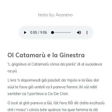
testo by Anonimo
Ol Catamarù e la Ginestra
'L grignàva ol Catamarù cóma da paréc' dì al sucedeva
ca pü.
L'era 'n dopomesdì già pasàat da 'mpóo e la lǜüs dol
sùul la fava giò umbrìi ca li pareva femmi, iló sùl ndèl
sentéer ca 'l portàva a Ca De Crist.
O iscé al ghè pareva a lǜü, tǜt l'era fiṍl dè chèla eccitaziù
chè i masc' i cónós bée quànca 'na quai femma la dà