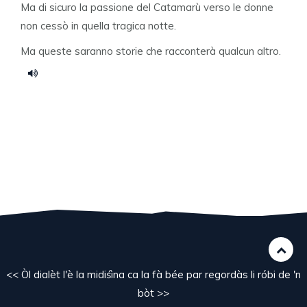
Ma di sicuro la passione del Catamarù verso le donne
non cessò in quella tragica notte.
Ma queste saranno storie che racconterà qualcun altro.
<< Òl dialèt l'è la midiśìna ca la fà bée par regordàs li róbi de 'n
bòt >>