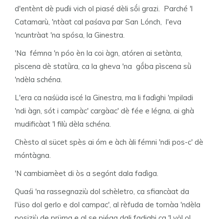
d'entènt dè pudìi vich ol piasé dèli sṍi grazi. Parché 'l
Catamarù, 'ntàat cal paśava par San Lónch, l'eva
'ncuntràat 'na spósa, la Ginestra.
'Na fémna 'n póo èn la coi àgn, atóren ai setànta,
pìscena dè statǜra, ca la gheva 'na gṍba pìscena sǜ
'ndèla schéna.
L'era ca naśüda iscé la Ginestra, ma li fadìghi 'mpiladi
'ndi àgn, sót i campàc' cargàac' dè fée e légna, ai ghà
mudificàat 'l filù dèla schéna.
Chèsto al sücet spès ai óm e àch àli fémni 'ndi pos-c' dè
móntàgna.
'N cambiamèet di òs a segónt dala fadìga.
Quaśi 'na rassegnaziù dol schèletro, ca sfiancàat da
l'üso dol gerlo e dol campac', al rèfuda de tornàa 'ndèla
posiziù de prüma e al se piéga dali fadighi ca 'l völ ol