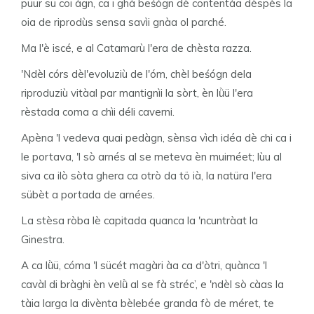
püur sü coi àgn, ca i ghà beśógn dè contentàa dèspès la
oia de riprodùs sensa savìi gnàa ol parché.
Ma l'è iscé, e al Catamarù l'era de chèsta razza.
'Ndèl córs dèl'evoluziù de l'óm, chèl beśógn dela
riproduziù vitàal par mantignìi la sòrt, èn lǜü l'era
rèstada coma a chìi déli caverni.
Apèna 'l vedeva quai pedàgn, sènsa vìch idéa dè chi ca i
le portava, 'l sò arnés al se meteva èn muiméet; lùu al
siva ca ilò sòta ghera ca otrò da tö ià, la natüra l'era
sübèt a portada de arnées.
La stèsa ròba lè capitada quanca la 'ncuntràat la
Ginestra.
A ca lǜü, cóma 'l sücét magàri àa ca d'òtri, quànca 'l
cavàl di bràghi èn velǜ al se fà stréc’, e 'ndèl sò càas la
tàia larga la divènta bèlebée granda fò de méret, te