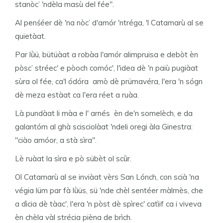
stanòc’ 'ndèla masù del fée".
Al penśéer dè 'na nòc’ d'amór 'ntréga, 'l Catamarù al se
quietàat.
Par lǜü, bütüàat a robàa l'amór alimpruisa e debòt èn
pòsc’ stréec' e pòoch comóc', l'idea dè 'n paiù pugiàat
sùra ol fée, ca'l ódóra amò dè prümavéra, l'era 'n sógn
dè meza estàat ca l'era réet a ruàa.
Là pundàat li màa e l' arnés èn de'n somelèch, e da
galantóm al ghà scisciolàat 'ndeli oregi àla Ginestra:
"ciào amóor, a stà sìra".
Lè ruàat la sìra e pò sübèt ol scǜr.
Ol Catamarù al se inviàat vèrs San Lónch, con scià 'na
végia lüm par fà lǜüs, sü 'nde chèl sentéer màlmès, che
a dìcia dè tàac', l'era 'n pòst dè spìrec' catìif ca i viveva
èn chèla vàl strécia pièna de brìch.