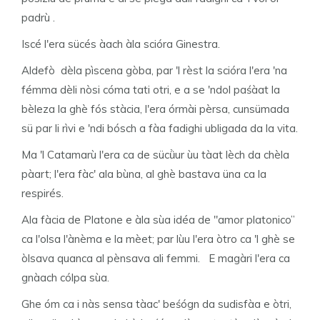
padrù .
Iscé l'era sücés àach àla scióra Ginestra.
Aldefò dèla pìscena gòba, par 'l rèst la scióra l'era 'na
fémma dèli nòsi cóma tati otri, e a se 'ndol paśàat la
bèleza la ghè fós stàcia, l'era órmài pèrsa, cunsümada
sü par li rìvi e 'ndi bósch a fàa fadighi ubligada da la vita.
Ma 'l Catamarù l'era ca de sücǜur ùu tàat lèch da chèla
pàart; l'era fàc' ala bùna, al ghè bastava üna ca la
respirés.
Ala fàcia de Platone e àla sùa idéa de "amor platonico”
ca l'olsa l'ànèma e la mèet; par lùu l'era òtro ca 'l ghè se
òlsava quanca al pènsava ali femmi. E magàri l'era ca
gnàach cólpa sùa.
Ghe óm ca i nàs sensa tàac' beśógn da sudisfàa e òtri,