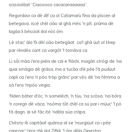
scisciolàat:“Ciaooooo cacacaraaaaaa”.
Regordavi ca dè dìf ca ol Catamarù fìna da pìscen al
betegava, iscé chèl ciào al ghà mès 'n pìt, prǜma dè
lagàa li béscioli dol nòś óm.
Lè stac' àla fìi dèl ciào betegàat ca'l ghà üut ol tèep
par rèndès cünt ca vargót 'l tornàva ca.
Li sṍi màa i'era piéni de cai e fiàchi, magàri strógi de 'na
quai smàgia dè grása, ma a tucàa chìi pée l'à pudüut
capìi ca i'era 'n póo tròp grànc' par vès dè 'na fémma a
sà l'era 'mpóo vegia.
'Nden bàter d'öc, 'n somelèch, 'n tùu, 'na scòsa, 'na bóra,
'n coregn dè vàca, 'nsóma tǜt chèl ca sü par i mùuc' 'l pö
fà dagn, ai sè fàc ité 'ndèla sùa cràpa.
Chèsto lè capitàat quànca al se 'ncurgiüut ca i pée
carezac' i'era chìi dol Zifirìi, 'l óm dèla Ginestra.