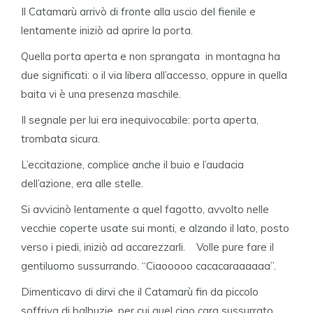
Il Catamarù arrivò di fronte alla uscio del fienile e
lentamente iniziò ad aprire la porta.
Quella porta aperta e non sprangata in montagna ha
due significati: o il via libera all’accesso, oppure in quella
baita vi è una presenza maschile.
Il segnale per lui era inequivocabile: porta aperta,
trombata sicura.
L’eccitazione, complice anche il buio e l’audacia
dell’azione, era alle stelle.
Si avvicinò lentamente a quel fagotto, avvolto nelle
vecchie coperte usate sui monti, e alzando il lato, posto
verso i piedi, iniziò ad accarezzarli. Volle pure fare il
gentiluomo sussurrando. “Ciaooooo cacacaraaaaaa”.
Dimenticavo di dirvi che il Catamarù fin da piccolo
soffriva di balbuzie, per cui quel ciao cara sussurrato,