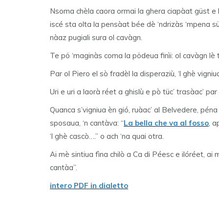
Nsoma chèla caora ormai la ghera ciapàat güst e l
iscé sta olta la pensàat bée dè ‘ndrizàs ‘mpena sü 
nàaz pugiali sura ol cavàgn.
Te pö ‘maginàs coma la pödeua finìi: ol cavàgn lè t
Par ol Piero el sò fradèl la disperaziù, ‘l ghè vign
Uri e uri a laorà réet a ghislù e pò tüc’ trasàac’ par
Quanca s’vigniua èn gió, ruàac’ al Belvedere, péna s
sposaua, ‘n cantàva: “
La bella che va al fosso
, a
‘l ghè cascò….” o ach ‘na quai otra.
Ai mè sintiua fìna chilò a Ca di Péesc e ilóréet, ai
cantàa”.
intero PDF in dialetto