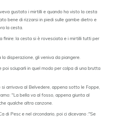
va gustato i mirtilli e quando ha visto la cesta
o bene di rizzarsi in piedi sulle gambe dietro e
ra la cesta.
nire: la cesta si è rovesciata e i mirtilli tutti per
a la disperazione, gli veniva da piangere.
 e poi sciuparli in quel modo per colpa di una brutta
 si arrivava al Belvedere, appena sotto le Foppe,
vamo: "La bella va al fosso, appena giunta al
anche qualche altra canzone.
Ca di Pesc e nel circondario, poi ci dicevano :"Se