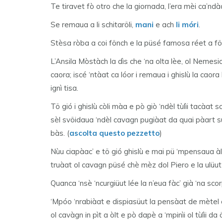
Te tiravet fò otro che la giornada, l’era mèi ca’nd
Se remaua a li schitaröli,
mani
e ach
li móri
.
Stèsa ròba a coi fönch e la püsé famosa réet a fönc
L’Ansila Mòstàch la dìs che ‘na olta lèe, ol Nemesio
caora; iscé ‘ntàat ca lóor i remaua i ghislù la caor
ignì tisa.
Tö gió i ghislù còli màa e pò giò ‘ndèl tùlìi tacàat sc
sèl svöidaua ‘ndèl cavagn pugiàat da quai pàart s
bàs. (
ascolta questo pezzetto
)
Nùu ciapàac’ e tö gió ghislù e mai pü ‘mpensaua à
truàat ol cavagn püsé chè mèz dol Piero e la ulüut 
Quanca ‘nsè ‘ncurgiüut lée la n’eua fàc’ già ‘na sco
‘Mpóo ‘nrabiàat e dispiasüut la pensàat de mètel 
ol cavàgn in pìt a òlt e pò dapè a ‘mpinìi ol tùlìi da