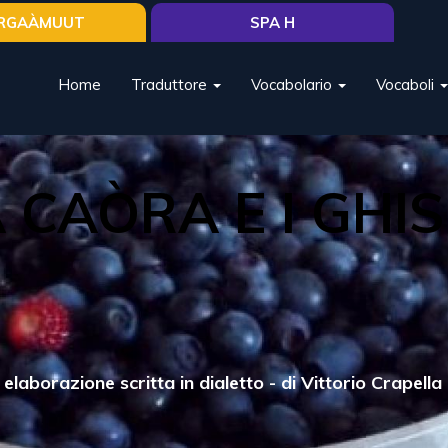
RGAÀMUUT
SPA H
Home
Traduttore
Vocabolario
Vocaboli
 CAÒRA E I GHI
 elaborazione scritta in dialetto - di Vittorio Crapella