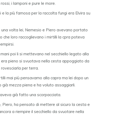
i rossi, i lamponi e pure le more.
e la più famosa per la raccolta fungi era Elvira su
e una volta lei, Nemesio e Piero avevano portato
 che loro raccoglievano i mirtilli la cpra poteva
iempirsi.
le mani poi li si mettevano nel secchiello legato alla
o era pieno si svuotava nella cesta appoggiato da
rovesciarla per terra.
irtilli mai più pensavamo alla capra ma lei dopo un
ro già mezza piena e ha voluto assaggiarli.
 aveva già fatto una scorpacciata.
, Piero, ha pensato di mettere al sicuro la cesta e
ncora a riempire il secchiello da svuotare nella