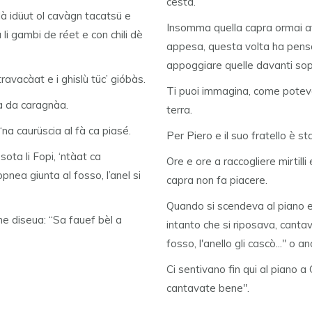
cesta.
à idüut ol cavàgn tacatsü e
Insomma quella capra ormai ave
li gambi de réet e con chili dè
appesa, questa volta ha pensat
appoggiare quelle davanti sop
ravacàat e i ghislù tüc’ gióbàs.
Ti puoi immagina, come poteva fi
iua da caragnàa.
terra.
 ‘na caurüscia al fà ca piasé.
Per Piero e il suo fratello è st
ota li Fopi, ‘ntàat ca
Ore e ore a raccogliere mirtilli
ppnea giunta al fosso, l’anel si
capra non fa piacere.
Quando si scendeva al piano e
 me diseua: “Sa fauef bèl a
intanto che si riposava, canta
fosso, l'anello gli cascò..." o 
Ci sentivano fin qui al piano a 
cantavate bene".