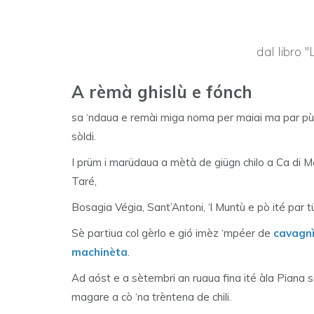
dal libro 
A rèmà ghislù e fónch
sa ‘ndaua e remài miga noma per maiai ma par pù
sòldi.
I prüm i marüdaua a mètà de giügn chilo a Ca di M
Taré,
Bosagia Végia, Sant’Antoni, ‘l Muntù e pò ité par tü
Sè partiua col gèrlo e gió imèz ‘mpéer de
cavagnì
machinèta
.
Ad aóst e a sètembri an ruaua fina ité àla Piana só
magare a cò ‘na trèntena de chili.