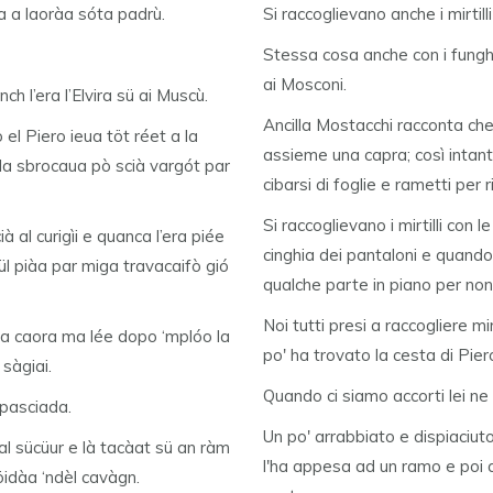
àa a laoràa sóta padrù.
Si raccoglievano anche i mirtill
Stessa cosa anche con i funghi 
ai Mosconi.
h l’era l’Elvira sü ai Muscù.
Ancilla Mostacchi racconta ch
 el Piero ieua töt réet a la
assieme una capra; così intanto
a la sbrocaua pò scià vargót par
cibarsi di foglie e rametti per r
Si raccoglievano i mirtilli con 
ià al curigìi e quanca l’era piée
cinghia dei pantaloni e quand
ül piàa par miga travacaifò gió
qualche parte in piano per non 
Noi tutti presi a raccogliere m
la caora ma lée dopo ‘mplóo la
po' ha trovato la cesta di Pie
sàgiai.
Quando ci siamo accorti lei ne
rpasciada.
Un po' arrabbiato e dispiaciuto
al sücüur e là tacàat sü an ràm
l'ha appesa ad un ramo e poi a
 öidàa ‘ndèl cavàgn.