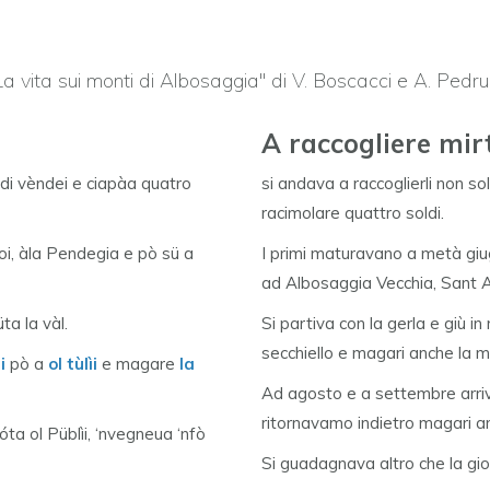
"La vita sui monti di Albosaggia" di V. Boscacci e A. Pedr
A raccogliere mirt
di vèndei e ciapàa quatro
si andava a raccoglierli non s
racimolare quattro soldi.
oi, àla Pendegia e pò sü a
I primi maturavano a metà giug
ad Albosaggia Vecchia, Sant An
ta la vàl.
Si partiva con la gerla e giù in
secchiello e magari anche la m
i
pò a
ol tùlìi
e magare
la
Ad agosto e a settembre arriva
ritornavamo indietro magari anc
ta ol Püblìi, ‘nvegneua ‘nfò
Si guadagnava altro che la gio