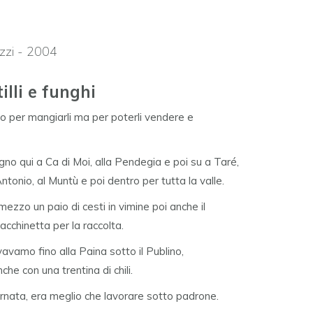
uzzi - 2004
illi e funghi
olo per mangiarli ma per poterli vendere e
no qui a Ca di Moi, alla Pendegia e poi su a Taré,
tonio, al Muntù e poi dentro per tutta la valle.
 mezzo un paio di cesti in vimine poi anche il
acchinetta per la raccolta.
vamo fino alla Paina sotto il Publino,
he con una trentina di chili.
rnata, era meglio che lavorare sotto padrone.