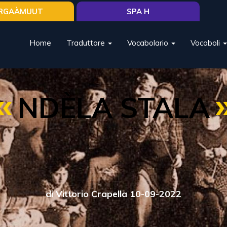
RGAÀMUUT
SPA H
Home
Traduttore
Vocabolario
Vocaboli
NDÈLA STALA
di Vittorio Crapella 10-09-2022