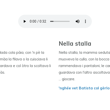
Nella stalla
da cola pàia, con 'n pè la
Nella stalla, la mamma seduta 
màa la filava o la cuisciava li
muoveva la culla, con la bocca r
vardava e col òtro la scoltava li
rammendava i pantaloni, le cam
pàs.
guardava con l'altro ascoltava
... giocare.
'nghée vet Batista col gèrlo