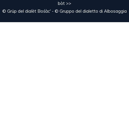
bòt >>
© Grüp del dialèt Bośàc' - © Gruppo del dialetto di Albosaggia