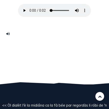
<< Òl dialèt l'è la midiśìna ca la fà bée par regordàs li róbi de 'n