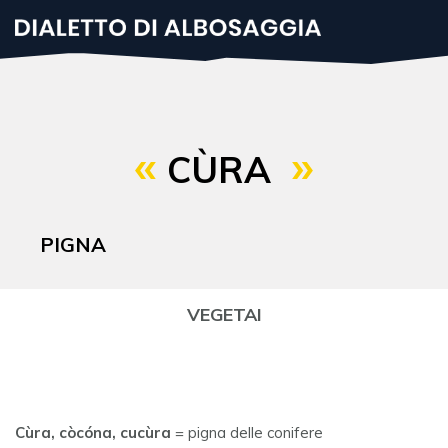
Salta
al
contenuto
principale
CÙRA
PIGNA
VEGETAI
Cùra, còcóna, cucùra
= pigna delle conifere