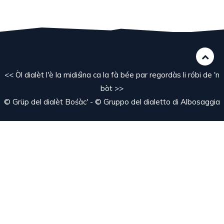
<< Òl dialèt l'è la midiśìna ca la fà bée par regordàs li róbi de 'n
bòt >>
© Grüp del dialèt Bośàc' - © Gruppo del dialetto di Albosaggia