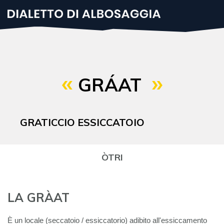
Salta
al
contenuto
principale
GRÁAT
GRATICCIO ESSICCATOIO
ÒTRI
LA GRÀAT
È un locale (seccatoio / essiccatorio) adibito all'essiccamento