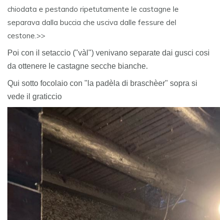
chiodata e pestando ripetutamente le castagne le
separava dalla buccia che usciva dalle fessure del
cestone.>>
Poi con il setaccio ("vàl") venivano separate dai gusci cosi
da ottenere le castagne secche bianche.
Qui sotto focolaio con "la padèla di braschèer" sopra si
vede il graticcio