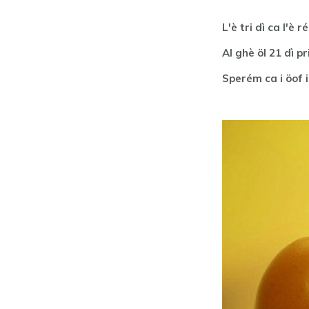
L'è tri dì ca l'è r
Al ghè öl 21 dì pri
Sperém ca i öof 