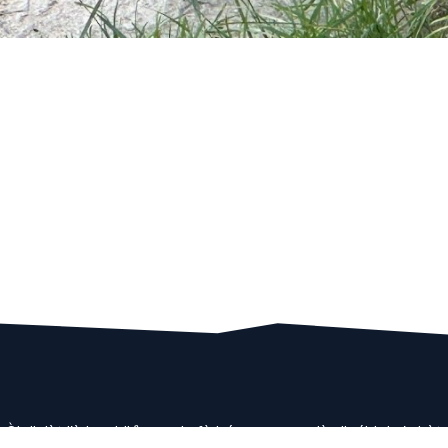
 Òl dialèt l'è la midiśìna ca la fà bée par regordàs li róbi de 'n bòt