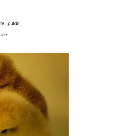
e i pulcini
male