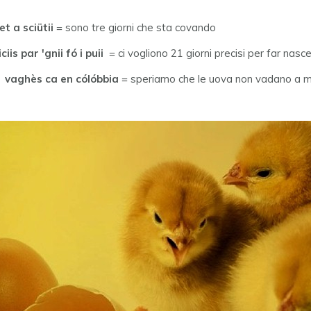
éet a sciütii
= sono tre giorni che sta covando
ciis par 'gnii fó i puii
= ci vogliono 21 giorni precisi per far nascer
i vaghès ca en cólóbbia
= speriamo che le uova non vadano a 