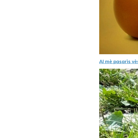
Al mè pasarìs vès