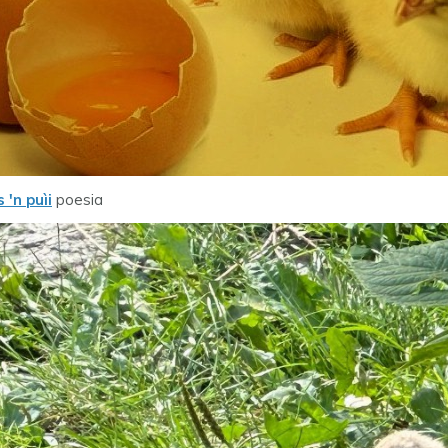
 'n puìi
poesia