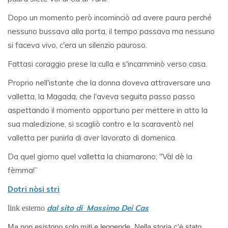
Dopo un momento però incominciò ad avere paura perché
nessuno bussava alla porta, il tempo passava ma nessuno
si faceva vivo, c'era un silenzio pauroso.
Fattasi coraggio prese la culla e s'incamminò verso casa.
Proprio nell'istante che la donna doveva attraversare una
valletta, la Magada, che l'aveva seguita passo passo
aspettando il momento opportuno per mettere in atto la
sua maledizione, si scagliò contro e la scaraventò nel
valletta per punirla di aver lavorato di domenica.
Da quel giorno quel valletta la chiamarono: "Vàl dè la
fèmma!”
Dotri nòsi stri
dal sito di Massimo Dei Cas
link esterno
Ma non esistono solo miti e leggende. Nella storia c'è stato