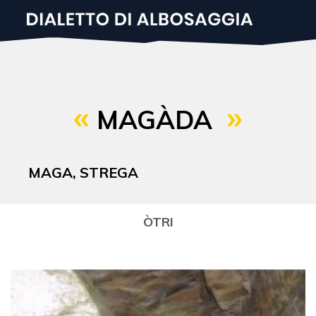
Salta
al
contenuto
principale
MAGÀDA
MAGA, STREGA
ÒTRI