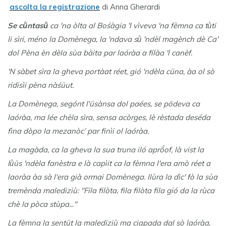
ascolta la registrazione
di Anna Gherardi
Se cǜntasǜ
ca 'na òlta al Bośàgia 'l vìveva 'na fèmna ca tǜti
li sìri, méno la Domènega, la 'ndava sǜ 'ndèl magènch dè Ca'
dol Pèna èn dèla sùa bàita par laóràa a filàa 'l canèf.
'N sàbet sìra la gheva portàat réet, gió 'ndèla cüna, àa ol sò
ridisìi pèna nàśüut.
La Domènega, segónt l'üsànsa dol paées, se pödeva ca
laóràa, ma lée chèla sìra, sensa acòrges, lè rèstada deséda
fìna dòpo la mezanòc’ par finìi ol laóràa.
La magàda, ca la gheva la sua truna iló aprṍof, là vist la
lǜüs 'ndèla fanèstra e là capìit ca la fèmna l'era amò réet a
laoràa àa sà l'era già ormai Domènega. Ilùra la dìc' fò la sùa
tremènda malediziù: "Fila filòta, fila filòta fila gió da la rùca
chè la pòca stùpa..."
La fèmna la sentüt la malediziù ma ciapada dal sò laóràa,