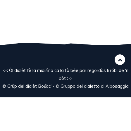
<< Òl dialèt l'è la midiśìna ca la fà bée par regordàs li róbi de 'n
bòt >>
© Grüp del dialèt Bośàc' - © Gruppo del dialetto di Albosaggia