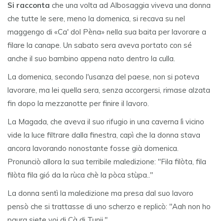
Si racconta
che una volta ad Albosaggia viveva una donna
che tutte le sere, meno la domenica, si recava su nel
maggengo di «Ca' dol Pèna» nella sua baita per lavorare a
filare la canape. Un sabato sera aveva portato con sé
anche il suo bambino appena nato dentro la culla.
La domenica, secondo l'usanza del paese, non si poteva
lavorare, ma lei quella sera, senza accorgersi, rimase alzata
fin dopo la mezzanotte per finire il lavoro.
La Magada, che aveva il suo rifugio in una caverna lì vicino
vide la luce filtrare dalla finestra, capì che la donna stava
ancora lavorando nonostante fosse già domenica.
Pronunciò allora la sua terribile maledizione: "Fila filòta, fila
filòta fila gió da la rùca chè la pòca stùpa.."
La donna sentì la maledizione ma presa dal suo lavoro
pensò che si trattasse di uno scherzo e replicò: "Aah non ho
paura siete voi di Cà di Tunii."