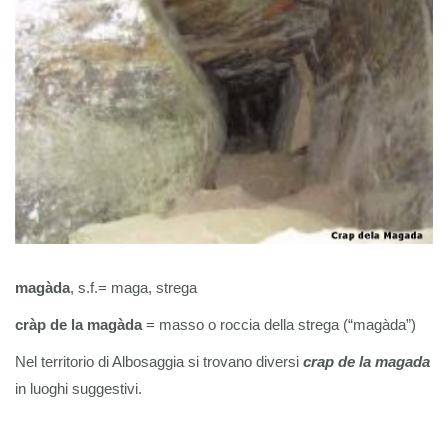
magàda
, s.f.= maga, strega
cràp de la magàda
= masso o roccia della strega (“magàda”)
Nel territorio di Albosaggia si trovano diversi
crap de la magada
in luoghi suggestivi.