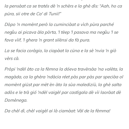
la pensàat ca se tratés dè 'n schèrs e la ghè dìs: “Aah, ho ca
püra, sii otre de Ca' di Tunii!”
Dòpo 'n momènt però la cuminciàat a vìch pùra parché
negǜu ai picava àla pòrta, 'l tèep 'l pasava ma negǜu 'l se
fava vìif, 'l ghera 'n grant silènsi da fà pura.
La se facia coràgio, la ciapàat la cüna e la sè 'nvia 'n giò
vèrs cà.
Pròpi 'ndèl àto ca la fèmna la dóeva travèrsàa 'na valèta, la
magàda, ca la ghèra 'ndàcia réet pàs par pàs par speciàa ol
momènt giüst par mèt èn àto la sùa malediziù, la ghè salta
adòs e le trà gió 'ndèl vaigèl par castìgala dè vìi laoràat dè
Domènega.
Da chèl dì, chèl vaigèl ai là ciamàat: Vàl de la fèmma!