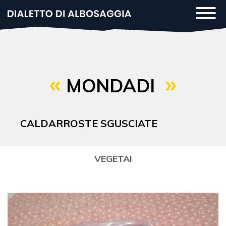
Salta
Togg
al
navi
contenuto
principale
MONDADI
CALDARROSTE SGUSCIATE
VEGETAI