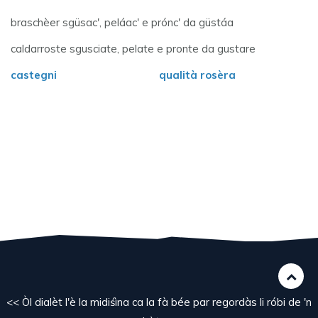
braschèer sgüsac', peláac' e prónc' da güstáa
caldarroste sgusciate, pelate e pronte da gustare
castegni
qualità rosèra
<< Òl dialèt l'è la midiśìna ca la fà bée par regordàs li róbi de 'n