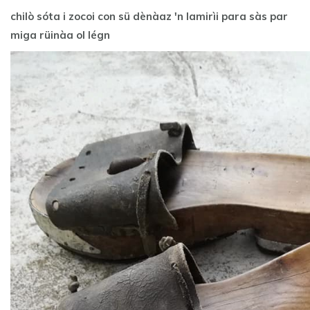
chilò sóta i zocoi con sü dènàaz 'n lamirìi para sàs par
miga rüinàa ol légn