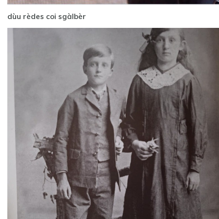
dùu rèdes coi sgàlbèr