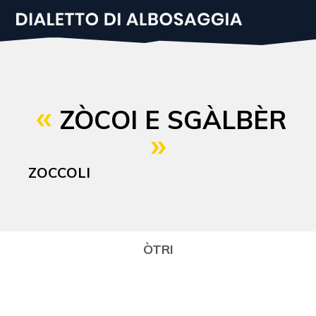
Salta
al
contenuto
principale
ZÒCOI E SGÀLBÈR
ZOCCOLI
ÒTRI