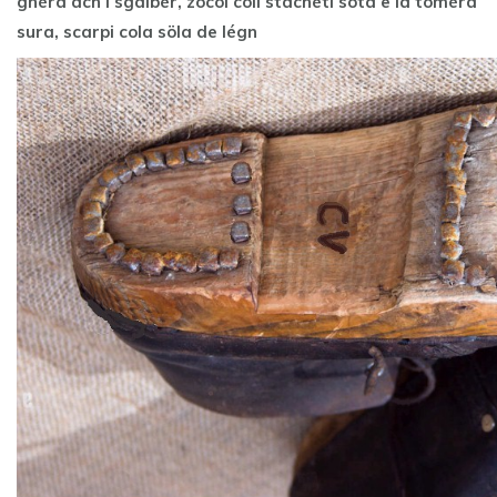
ghéra ach i sgàlbèr, zocoi coli stachèti sota e la tomèra
sura, scarpi cola söla de légn