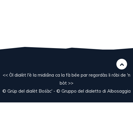
<< Òl dialèt l'è la midiśìna ca la fà bée par regordàs li róbi de 'n
bòt >>
© Grüp del dialèt Bośàc' - © Gruppo del dialetto di Albosaggia