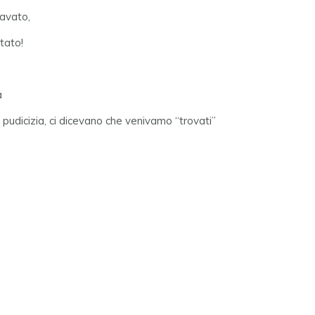
lavato,
tato!
a
 pudicizia, ci dicevano che venivamo “trovati”