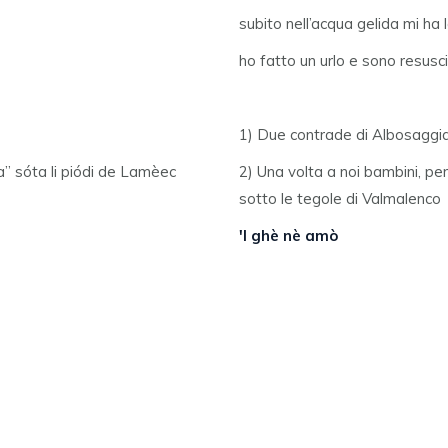
subito nell’acqua gelida mi ha 
ho fatto un urlo e sono resusci
1) Due contrade di Albosaggi
a” sóta li piódi de Lamèec
2) Una volta a noi bambini, per
sotto le tegole di Valmalenco
'l ghè nè amò