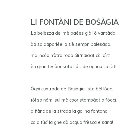
LI FONTÀNI DE BOŚÀGIA
La belèzza del mè paées già l’ó vantàda,
àa sa daparlée la s’è sempri palesàda,
ma ‘ncóo n’òtra ròba óli ‘ndiciàf còl dìit:
èn gran tesòor sóta i óc’ de ognaü ca sìit!
Ògni cuntrada de Bośàgia, ‘sto bèl lóoc,
(òl so nóm, sul mè cóor stampàat a fóoc),
a fiànc de la strada la ga ‘na fontana,
ca a tùc’ la ghè dà acqua frèsca e sana!