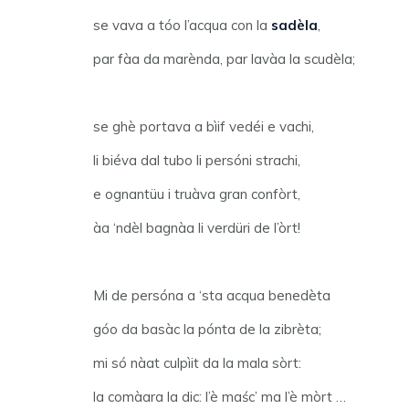
se vava a tóo l’acqua con la
sadèla
,
par fàa da marènda, par lavàa la scudèla;
se ghè portava a bìif vedéi e vachi,
li biéva dal tubo li persóni strachi,
e ognantüu i truàva gran confòrt,
àa ‘ndèl bagnàa li verdüri de l’òrt!
Mi de persóna a ‘sta acqua benedèta
góo da basàc la pónta de la zibrèta;
mi só nàat culpìit da la mala sòrt:
la comàara la dic: l’è maśc’ ma l’è mòrt …