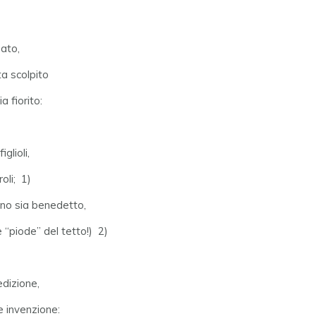
ato,
ta scolpito
 fiorito:
glioli,
roli; 1)
o sia benedetto,
 “piode” del tetto!) 2)
dizione,
 invenzione: