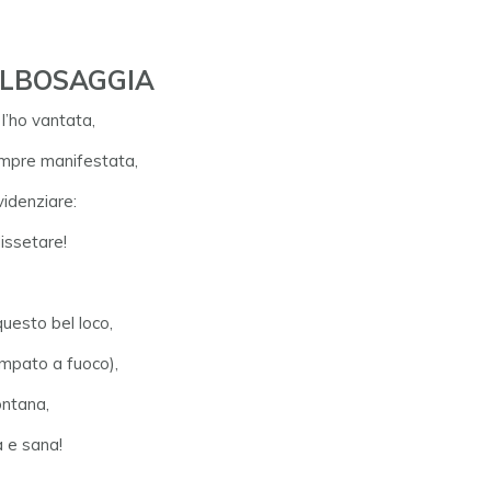
ALBOSAGGIA
l’ho vantata,
empre manifestata,
videnziare:
dissetare!
uesto bel loco,
ampato a fuoco),
ontana,
a e sana!