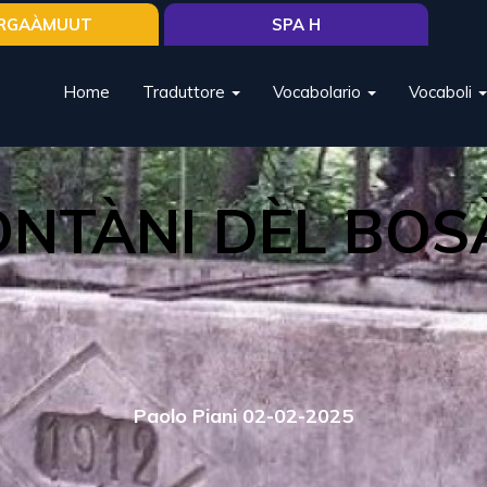
RGAÀMUUT
SPA H
Home
Traduttore
Vocabolario
Vocaboli
FONTÀNI DÈL BOS
Paolo Piani 02-02-2025