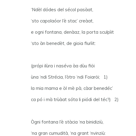
‘Ndèl dódes del sécol pasàat,
‘sto capolaóor l’è stac’ creàat,
e ogni fontana, denàaz, la porta sculpìit
‘sto àn benedèt, de gioia fiurìit:
(própi ilùra i naséva àa dùu fiöi
ùna ‘ndi Strécia, l’òtro ‘ndi Foiaröi; 1)
la mia mama e òl mè pà, càar benedéc’
ca pó i mà trùàat sóta li piódi del téc’!) 2)
Ògni fontana l’è stàcia ‘na binidiziù,
‘na gran cumudità, ‘na grant ‘nvinziù: