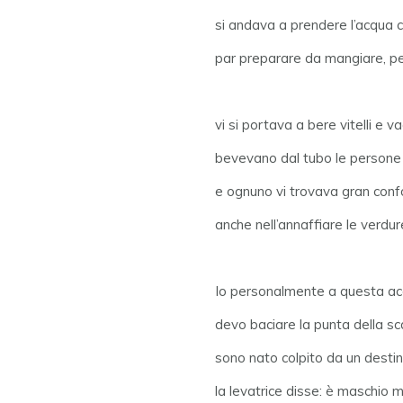
si andava a prendere l’acqua co
par preparare da mangiare, p
vi si portava a bere vitelli e v
bevevano dal tubo le persone 
e ognuno vi trovava gran conf
anche nell’annaffiare le verdure
Io personalmente a questa a
devo baciare la punta della sc
sono nato colpito da un destin
la levatrice disse: è maschio