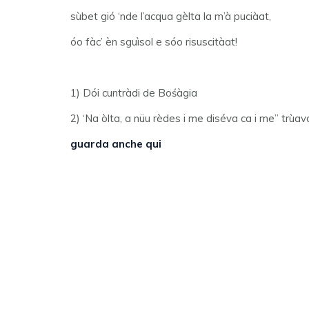
sùbet gió ‘nde l’acqua gèlta la m’à puciàat,
óo fàc’ èn sguìsol e sóo risuscitàat!
1) Dói cuntràdi de Bośàgia
2) ‘Na òlta, a nüu rèdes i me diséva ca i me” trùav
guarda anche qui