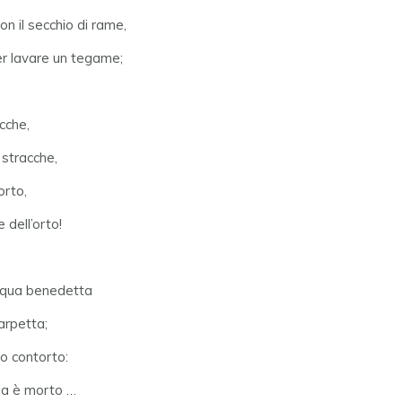
n il secchio di rame,
er lavare un tegame;
acche,
stracche,
orto,
 dell’orto!
cqua benedetta
arpetta;
o contorto:
 ma è morto …