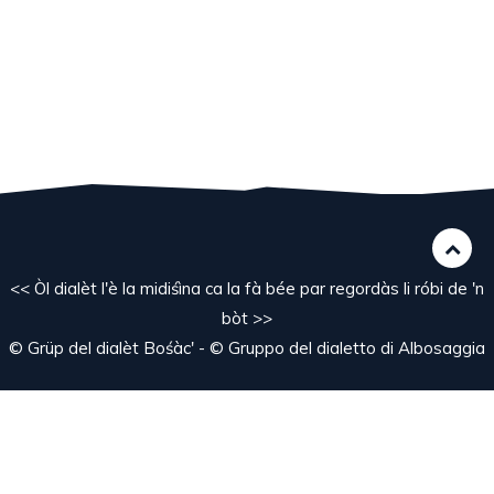
<< Òl dialèt l'è la midiśìna ca la fà bée par regordàs li róbi de 'n
bòt >>
© Grüp del dialèt Bośàc' - © Gruppo del dialetto di Albosaggia