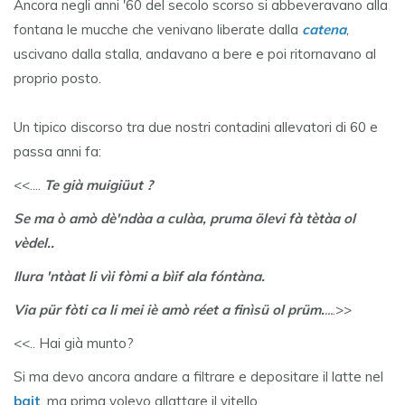
Ancora negli anni '60 del secolo scorso si abbeveravano alla
fontana le mucche che venivano liberate dalla
catena
,
uscivano dalla stalla, andavano a bere e poi ritornavano al
proprio posto.
Un tipico discorso tra due nostri contadini allevatori di 60 e
passa anni fa:
<<....
Te già muigiüut ?
Se ma ò amò dè'ndàa a culàa, pruma ölevi fà tètàa ol
vèdel..
Ilura 'ntàat li vìi fòmi a bìif ala fóntàna.
Via pür fòti ca li mei iè amò réet a finìsü ol prüm.
...
.>>
<<.. Hai già munto?
Si ma devo ancora andare a filtrare e depositare il latte nel
bait
, ma prima volevo allattare il vitello..