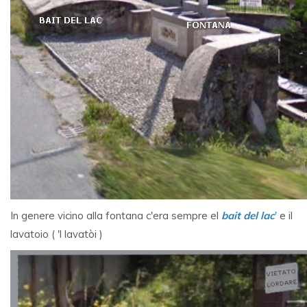
In genere vicino alla fontana c'era sempre el
bait del lac
'
e il
lavatoio ( 'l lavatòi )