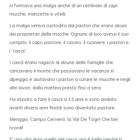
si formava una malga anche di un centinaio di capi:
mucche, manzette e vitelli.
La malga veniva custodita dai pastori che erano alcuni
dei proprietari delle mucche. Ognuno di loro aveva il suo
compito: il capo pastore, il casaro, il cuciniere, i pastori e
i “cascii”.
I cascii erano ragazzi di alcune delle famiglie che
caricavano il monte che passavano le vacanze in
alpeggio e aiutavano i pastori a curare le mucche e negli
altri lavori, dalla mattina presto fino a sera.
Ho iniziato a fare il cascii a 13 anni e sono andato
avanti diversi anni finchè sono diventato pastore.
Meriggio, Campo Cerviero, la Val De Togn! Che bei
ricordi!
E’ una vita dura quella del cascii, ma è bella perché ti