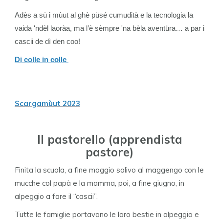
Adès a sü i mùut al ghè püsé cumudità e la tecnologia la
vaida 'ndèl laoràa, ma l’è sèmpre 'na bèla aventüra… a par i
cascii de dì den coo!
Di colle in colle
Scargamùut 2023
Il pastorello (apprendista
pastore)
Finita la scuola, a fine maggio salivo al maggengo con le
mucche col papà e la mamma, poi, a fine giugno, in
alpeggio a fare il “cascii”.
Tutte le famiglie portavano le loro bestie in alpeggio e