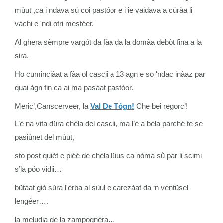
mùut ,ca i ndava sü coi pastóor e i ie vaidava a cüràa li
vàchi e 'ndi otri mestéer.
Al ghera sèmpre vargót da fàa da la domàa debòt fina a la
sira.
Ho cuminciàat a fàa ol cascii a 13 agn e so 'ndac inàaz par
quai àgn fin ca ai ma pasàat pastóor.
Meric’,Canscerveer, la
Val De Tógn!
Che bei regorc’!
L’è na vita düra chèla del cascii, ma l’è a bèla parché te se
pasiùnet del mùut,
sto post quièt e piéé de chèla lüus ca nóma sǜ par li scimi
s’la póo vidii…
bütàat giò sùra l'èrba al sùul e carezàat da ‘n ventüsel
lengéer….
la meludia de la zampognèra…