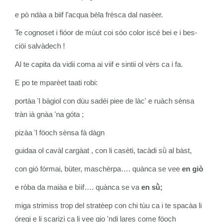
e pò ndàa a biif l’acqua bèla frèsca dal nasèer.
Te cognoset i fióor de mùut coi sóo color iscé bei e i bes-
ciöi salvàdech !
Al te capita da vidii coma ai viif e sintii ol vèrs ca i fa.
E po te mparèet taati robi:
portàa 'l bàgiol con dùu sadéi piee de làc' e ruàch sènsa
tràn ià gnàa 'na góta ;
pizàa 'l föoch sènsa fà dàgn
guidaa ol cavàl cargàat , con li casèti, tacàdi sǜ al bàst,
con gió fórmai, büter, maschèrpa…. quànca se vee
e
n giò
e ròba da maiàa e bìif…. quànca se va
en sǜ;
miga strimiss trop del stratèep con chi tùu ca i te spacàa li
óregi e li scarizi ca li vee gio 'ndi lares come föoch