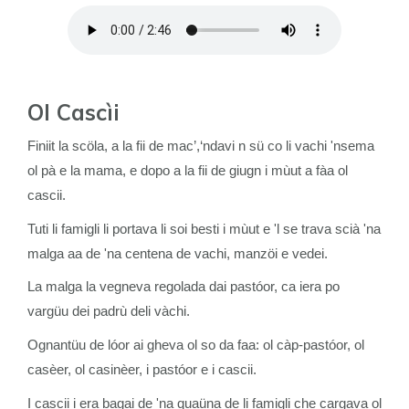
Ol Cascìi
Finiit la scöla, a la fii de mac’,‘ndavi n sü co li vachi 'nsema
ol pà e la mama, e dopo a la fii de giugn i mùut a fàa ol
cascii.
Tuti li famigli li portava li soi besti i mùut e 'l se trava scià 'na
malga aa de 'na centena de vachi, manzöi e vedei.
La malga la vegneva regolada dai pastóor, ca iera po
vargüu dei padrù deli vàchi.
Ognantüu de lóor ai gheva ol so da faa: ol càp-pastóor, ol
casèer, ol casinèer, i pastóor e i cascii.
I cascii i era bagai de 'na quaüna de li famigli che cargava ol