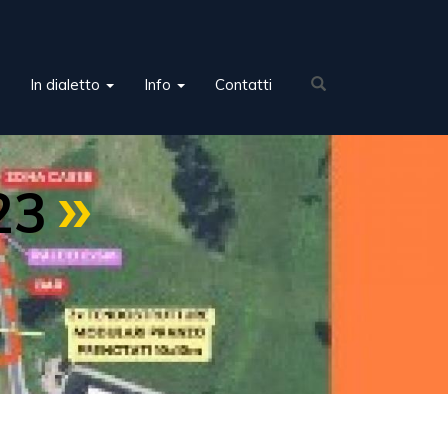
In dialetto
Info
Contatti
23