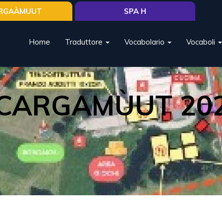
RGAÀMUUT
SPA H
Home
Traduttore
Vocabolario
Vocaboli
CARGAMÙUT 20