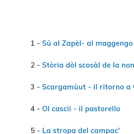
1 -
Sü al Zapèl- al maggengo
2 -
Stòria dòl scosàl de la no
3 -
Scargamùut - il ritorno a 
4 -
Ol cascii - il pastorello
5 -
La stropa del campac'