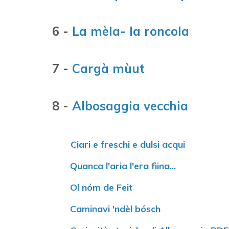
6 -
La mèla- la roncola
7 -
Cargà mùut
8 -
Albosaggia vecchia
Ciari e freschi e dulsi acqui
Quanca l'aria l'era fìina...
Ol nóm de Feit
Caminavi 'ndèl bósch