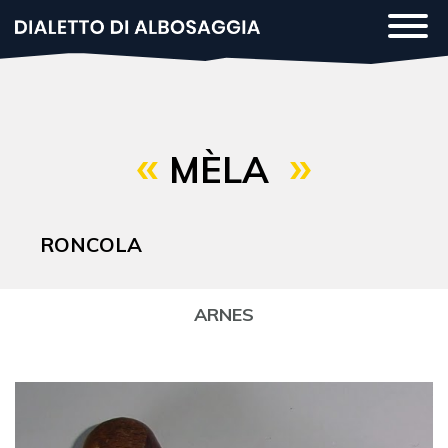
Salta
Togg
al
navi
contenuto
principale
MÈLA
RONCOLA
ARNES