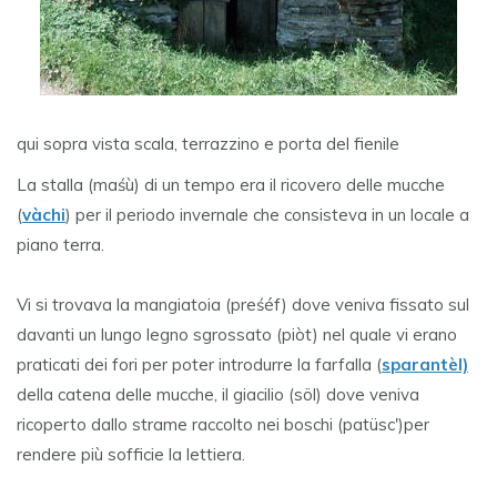
qui sopra vista scala, terrazzino e porta del fienile
La stalla (maśù) di un tempo era il ricovero delle mucche
(
vàchi
) per il periodo invernale che consisteva in un locale a
piano terra.
Vi si trovava la mangiatoia (preśéf) dove veniva fissato sul
davanti un lungo legno sgrossato (piòt) nel quale vi erano
praticati dei fori per poter introdurre la farfalla (
sparantèl)
della catena delle mucche, il giacilio (söl) dove veniva
ricoperto dallo strame raccolto nei boschi (patüsc')per
rendere più sofficie la lettiera.