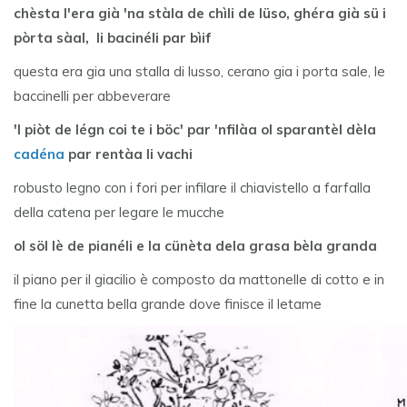
chèsta l'era già 'na stàla de chìli de lüso, ghéra già sü i
pòrta sàal, li bacinéli par bìif
questa era gia una stalla di lusso, cerano gia i porta sale, le
baccinelli per abbeverare
'l piòt de légn coi te i böc' par 'nfilàa ol sparantèl dèla
cadéna
par rentàa li vachi
robusto legno con i fori per infilare il chiavistello a farfalla
della catena per legare le mucche
ol söl lè de pianéli e la cünèta dela grasa bèla granda
il piano per il giacilio è composto da mattonelle di cotto e in
fine la cunetta bella grande dove finisce il letame