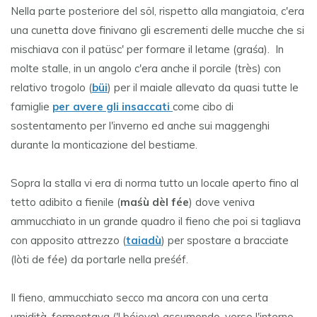
Nella parte posteriore del söl, rispetto alla mangiatoia, c'era
una cunetta dove finivano gli escrementi delle mucche che si
mischiava con il patüsc' per formare il letame (graśa). In
molte stalle, in un angolo c'era anche il porcile (très) con
relativo trogolo (
büi
) per il maiale allevato da quasi tutte le
famiglie
per avere gli insaccati
come cibo di
sostentamento per l'inverno ed anche sui maggenghi
durante la monticazione del bestiame.
Sopra la stalla vi era di norma tutto un locale aperto fino al
tetto adibito a fienile (
maśù dèl fée
) dove veniva
ammucchiato in un grande quadro il fieno che poi si tagliava
con apposito attrezzo (
taiadù
) per spostare a bracciate
(lòti de fée) da portarle nella preśéf.
Il fieno, ammucchiato secco ma ancora con una certa
umidità, fermentava ('l bóieva) assumendo, verso l'interno