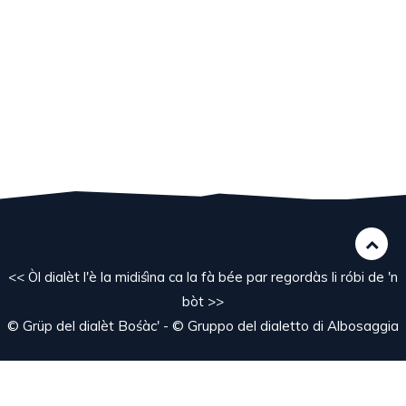
<< Òl dialèt l'è la midiśìna ca la fà bée par regordàs li róbi de 'n
bòt >>
© Grüp del dialèt Bośàc' - © Gruppo del dialetto di Albosaggia