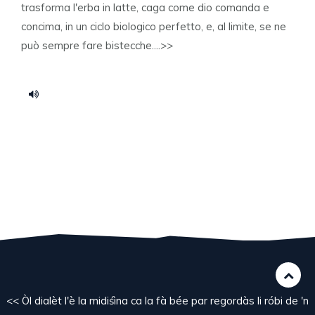
trasforma l'erba in latte, caga come dio comanda e
concima, in un ciclo biologico perfetto, e, al limite, se ne
può sempre fare bistecche....>>
<< Òl dialèt l'è la midiśìna ca la fà bée par regordàs li róbi de 'n