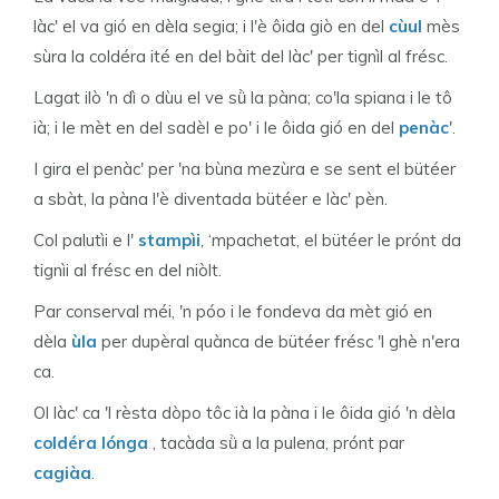
làc' el va gió en dèla segia; i l'è ôida giò en del
cùul
mès
sùra la coldéra ité en del bàit del làc' per tignìl al frésc.
Lagat ilò 'n dì o dùu el ve sǜ la pàna; co'la spiana i le tô
ià; i le mèt en del sadèl e po' i le ôida gió en del
penàc
'.
I gira el penàc' per 'na bùna mezùra e se sent el bütéer
a sbàt, la pàna l'è diventada bütéer e làc' pèn.
Col palutìi e l'
stampìi
, ‘mpachetat, el bütéer le prónt da
tignìi al frésc en del niòlt.
Par conserval méi, 'n póo i le fondeva da mèt gió en
dèla
ùla
per dupèral quànca de bütéer frésc 'l ghè n'era
ca.
Ol làc' ca 'l rèsta dòpo tôc ià la pàna i le ôida gió 'n dèla
coldéra lónga
, tacàda sǜ a la pulena, prónt par
cagiàa
.