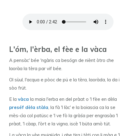
L'óm, l'èrba, el fèe e la vàca
A pensàc' bée 'ngàris ca besógn de niènt òtro che
laoràa la tèra par vif bée.
Ol sùul, l'acqua e pòoc de pü e la tèra, laoràda, la da i
sòo früt.
E la
vàca
la maia l'erba en del pràat o 'l fèe en dèla
preséf dèla stàla
, la fà 'l làc' e la boiascia ca la se
mès-cìa col patüsc e 'l ve fò la gràśa per engrasàa 'l
pràat, 'l càap, l'òrt e la vigna, iscè 'l büta amò tüt.
La vàca la vèe muigiüda, i ghe tira i tèti con li màa e 'l