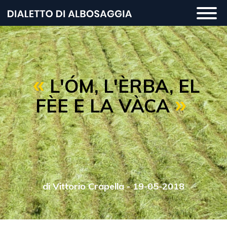
Salta
Togg
al
navi
contenuto
principale
L'ÓM, L'ÈRBA, EL
FÈE E LA VÀCA
di Vittorio Crapella - 19-05-2018