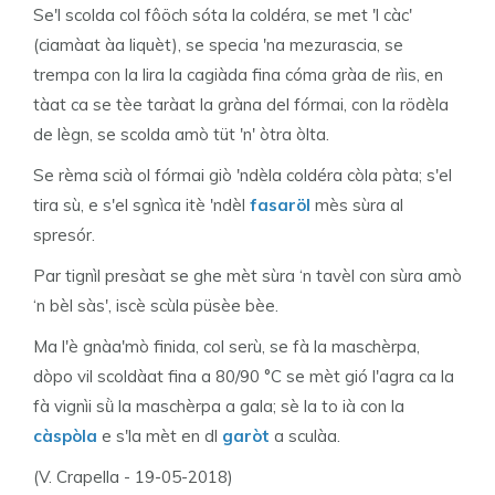
Se'l scolda col fôöch sóta la coldéra, se met 'l càc'
(ciamàat àa liquèt), se specia 'na mezurascia, se
trempa con la lira la cagiàda fina cóma gràa de rìis, en
tàat ca se tèe taràat la gràna del fórmai, con la rödèla
de lègn, se scolda amò tüt 'n' òtra òlta.
Se rèma scià ol fórmai giò 'ndèla coldéra còla pàta; s'el
tira sù, e s'el sgnìca itè 'ndèl
fasaröl
mès sùra al
spresór.
Par tignìl presàat se ghe mèt sùra ‘n tavèl con sùra amò
‘n bèl sàs', iscè scùla püsèe bèe.
Ma l'è gnàa'mò finida, col serù, se fà la maschèrpa,
dòpo vil scoldàat fina a 80/90 °C se mèt gió l'agra ca la
fà vignìi sǜ la maschèrpa a gala; sè la to ià con la
càspòla
e s'la mèt en dl
garòt
a sculàa.
(V. Crapella - 19-05-2018)